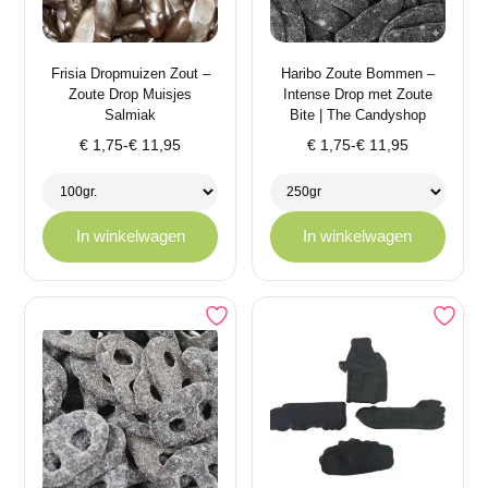
Frisia Dropmuizen Zout –
Haribo Zoute Bommen –
Zoute Drop Muisjes
Intense Drop met Zoute
Salmiak
Bite | The Candyshop
Prijsklasse:
Prijsklasse:
€
1,75
-
€
11,95
€
1,75
-
€
11,95
€ 1,75
€ 1,75
tot
tot
€ 11,95
€ 11,95
In winkelwagen
In winkelwagen