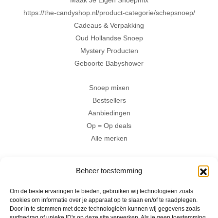
https://the-candyshop.nl/product-categorie/schepsnoep/
Cadeaus & Verpakking
Oud Hollandse Snoep
Mystery Producten
Geboorte Babyshower
Snoep mixen
Bestsellers
Aanbiedingen
Op = Op deals
Alle merken
Hartig
Beheer toestemming
Zoet
Zuur
Om de beste ervaringen te bieden, gebruiken wij technologieën zoals
Hallal
cookies om informatie over je apparaat op te slaan en/of te raadplegen.
Door in te stemmen met deze technologieën kunnen wij gegevens zoals
Vegan
surfgedrag of unieke ID's op deze site verwerken. Als je geen toestemming