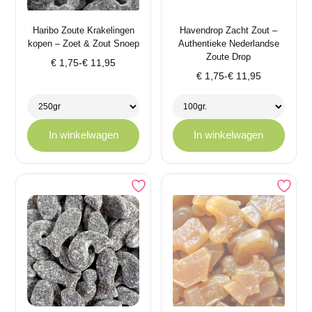
Haribo Zoute Krakelingen
Havendrop Zacht Zout –
kopen – Zoet & Zout Snoep
Authentieke Nederlandse
Zoute Drop
Prijsklasse:
€
1,75
-
€
11,95
Prijsklasse:
€ 1,75
€
1,75
-
€
11,95
€ 1,75
tot
tot
€ 11,95
€ 11,95
In winkelwagen
In winkelwagen