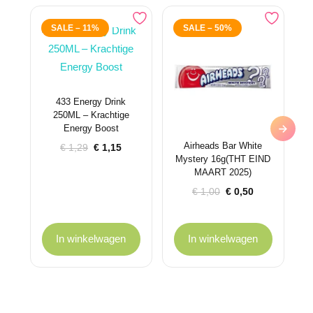
SALE – 11%
SALE – 50%
433 Energy Drink
250ML – Krachtige
Energy Boost
Airheads Bar White
Oorspronkelijke
Huidige
€
1,29
€
1,15
Mystery 16g(THT EIND
prijs
prijs
MAART 2025)
was:
is:
€ 1,29.
€ 1,15.
Oorspronkelijke
Huidige
€
1,00
€
0,50
prijs
prijs
was:
is:
€ 1,00.
€ 0,50.
In winkelwagen
In winkelwagen