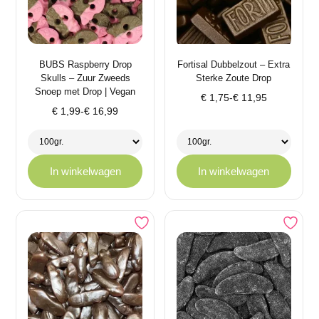
BUBS Raspberry Drop
Fortisal Dubbelzout – Extra
Skulls – Zuur Zweeds
Sterke Zoute Drop
Snoep met Drop | Vegan
Prijsklasse:
€
1,75
-
€
11,95
Prijsklasse:
€
1,99
-
€
16,99
€ 1,75
€ 1,99
tot
tot
€ 11,95
€ 16,99
In winkelwagen
In winkelwagen