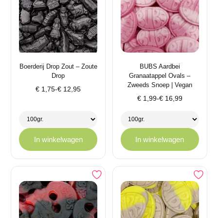
Boerderij Drop Zout – Zoute
BUBS Aardbei
Drop
Granaatappel Ovals –
Zweeds Snoep | Vegan
Prijsklasse:
€
1,75
-
€
12,95
Prijsklasse:
€ 1,75
€
1,99
-
€
16,99
€ 1,99
tot
tot
€ 12,95
€ 16,99
In winkelwagen
In winkelwagen