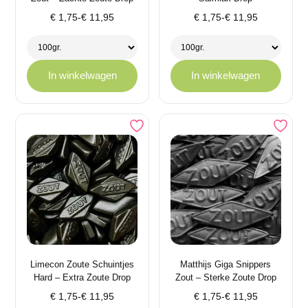
Prijsklasse:
Prijsklasse:
€
1,75
-
€
11,95
€
1,75
-
€
11,95
€ 1,75
€ 1,75
tot
tot
€ 11,95
€ 11,95
In winkelwagen
In winkelwagen
Limecon Zoute Schuintjes
Matthijs Giga Snippers
Hard – Extra Zoute Drop
Zout – Sterke Zoute Drop
Prijsklasse:
Prijsklasse:
€
1,75
-
€
11,95
€
1,75
-
€
11,95