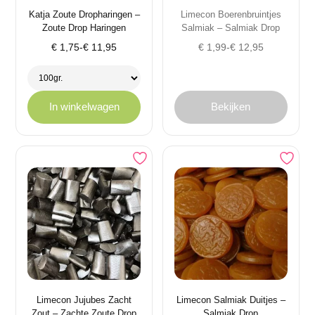
Katja Zoute Dropharingen –
Limecon Boerenbruintjes
Zoute Drop Haringen
Salmiak – Salmiak Drop
Prijsklasse:
Prijsklasse:
€
1,75
-
€
11,95
€
1,99
-
€
12,95
€ 1,75
€ 1,99
tot
tot
€ 11,95
€ 12,95
In winkelwagen
Bekijken
Limecon Jujubes Zacht
Limecon Salmiak Duitjes –
Zout – Zachte Zoute Drop
Salmiak Drop