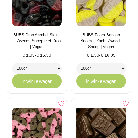
BUBS Drop Aardbei Skulls
BUBS Foam Banaan
– Zweeds Snoep met Drop
Snoep – Zacht Zweeds
| Vegan
Snoep | Vegan
Prijsklasse:
Prijsklasse:
€
1,99
-
€
16,99
€
1,99
-
€
16,99
€ 1,99
€ 1,99
tot
tot
€ 16,99
€ 16,99
In winkelwagen
In winkelwagen