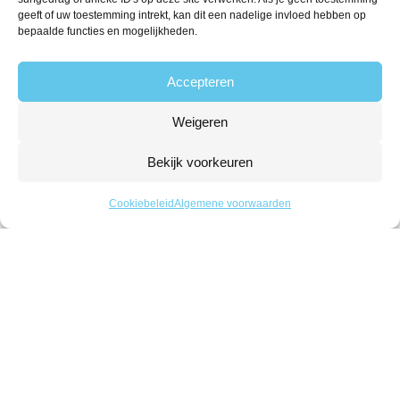
geeft of uw toestemming intrekt, kan dit een nadelige invloed hebben op
Volg ons
bepaalde functies en mogelijkheden.
Accepteren
Contact
Weigeren
The Candyshop
Bekijk voorkeuren
info@the-candyshop.nl
Langestraat 106, 3811 AK, Amersfoort
Cookiebeleid
Algemene voorwaarden
© 2026 Alle rechten voorbehouden
Algemene voorwaarden
Privacy
Klachtenregeling
Retourbeleid
Leveringsvoorwaarden
Powered by Fyrst