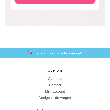
gegarandeerd snelle levering!”
“De laagste prijzen voor het lekkerste schepsnoep
Over ons
Achteraf betalen met Klarna
Over ons
Contact
Al 20 jaar in Amersfoort
Mijn account
Veelgestelde vragen
Maak Je Eigen Snoepmix