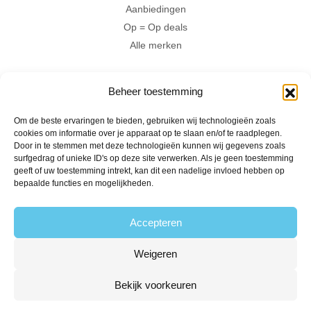
Aanbiedingen
Op = Op deals
Alle merken
Hartig
Beheer toestemming
Zoet
Zuur
Om de beste ervaringen te bieden, gebruiken wij technologieën zoals
Hallal
cookies om informatie over je apparaat op te slaan en/of te raadplegen.
Door in te stemmen met deze technologieën kunnen wij gegevens zoals
Vegan
surfgedrag of unieke ID's op deze site verwerken. Als je geen toestemming
geeft of uw toestemming intrekt, kan dit een nadelige invloed hebben op
Volg ons
bepaalde functies en mogelijkheden.
Accepteren
Contact
Weigeren
The Candyshop
Bekijk voorkeuren
info@the-candyshop.nl
Langestraat 106, 3811 AK, Amersfoort