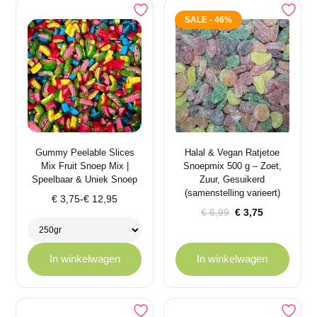
SALE - 46%
Gummy Peelable Slices
Halal & Vegan Ratjetoe
Mix Fruit Snoep Mix |
Snoepmix 500 g – Zoet,
Speelbaar & Uniek Snoep
Zuur, Gesuikerd
(samenstelling varieert)
Prijsklasse:
€
3,75
-
€
12,95
Oorspronkelijke
Huidige
€ 3,75
€
6,99
€
3,75
prijs
prijs
tot
was:
is:
€ 12,95
€ 6,99.
€ 3,75.
In winkelwagen
In winkelwagen