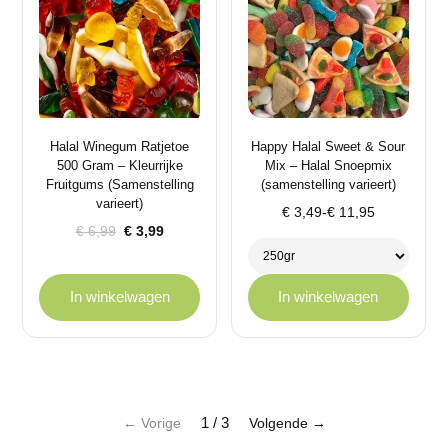
Halal Winegum Ratjetoe
Happy Halal Sweet & Sour
500 Gram – Kleurrijke
Mix – Halal Snoepmix
Fruitgums (Samenstelling
(samenstelling varieert)
varieert)
Prijsklasse:
€
3,49
-
€
11,95
Oorspronkelijke
Huidige
€
6,99
€
3,99
€ 3,49
prijs
prijs
tot
was:
is:
€ 11,95
€ 6,99.
€ 3,99.
In winkelwagen
In winkelwagen
1 / 3
← Vorige
Volgende →