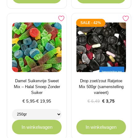
SALE - 42%
Damel Suikervrije Sweet
Drop zoet/zout Ratjetoe
Mix – Halal Snoep Zonder
Mix 500gr (samenstelling
Suiker
varieert)
Prijsklasse:
Oorspronkelijke
Huidige
€
5,95
-
€
19,95
€
6,49
€
3,75
€ 5,95
prijs
prijs
tot
was:
is:
€ 19,95
€ 6,49.
€ 3,75.
In winkelwagen
In winkelwagen