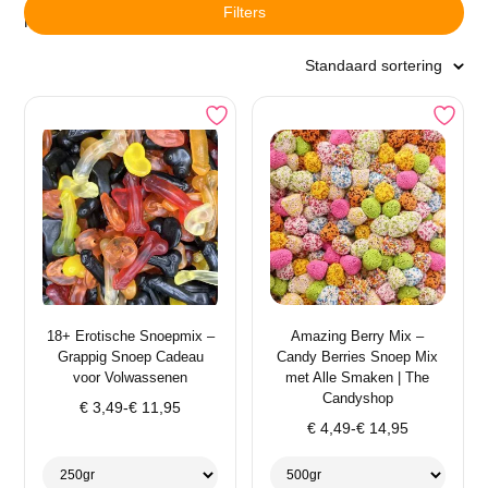
Filters
Resultaat 1–16 van de 34 resultaten wordt getoond
18+ Erotische Snoepmix –
Amazing Berry Mix –
Grappig Snoep Cadeau
Candy Berries Snoep Mix
voor Volwassenen
met Alle Smaken | The
Candyshop
Prijsklasse:
€
3,49
-
€
11,95
Prijsklasse:
€ 3,49
€
4,49
-
€
14,95
€ 4,49
tot
tot
€ 11,95