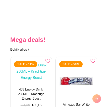
Mega deals!
Bekijk alles
SALE – 11%
SALE – 50%
433 Energy Drink
250ML – Krachtige
Energy Boost
Airheads Bar White
Oorspronkelijke
Huidige
€
1,29
€
1,15