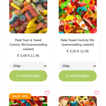
Halal Sour & Sweet
Halal Sweet Gummy Mix
Gummy Mix!(samenstelling
(samenstelling varieert)
varieert)
Prijsklasse:
€
3,25
-
€
11,95
Prijsklasse:
€
3,49
-
€
11,95
€ 3,25
€ 3,49
tot
tot
€ 11,95
€ 11,95
In winkelwagen
In winkelwagen
SALE - 43%