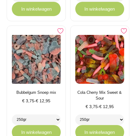
€ 14,95
In winkelwagen
In winkelwagen
Bubbelgum Snoep mix
Cola Cherry Mix Sweet &
Sour
Prijsklasse:
€
3,75
-
€
12,95
Prijsklasse:
€ 3,75
€
3,75
-
€
12,95
€ 3,75
tot
tot
€ 12,95
€ 12,95
In winkelwagen
In winkelwagen