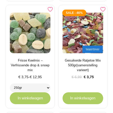
SALE - 46%
Frisse Keelmix –
Gesuikerde Ratjetoe Mix
Verfrissende drop & snoep
500gr(samenstelling
mix
varieert)
Prijsklasse:
Oorspronkelijke
Huidige
€
3,75
-
€
12,95
€
6,99
€
3,75
€ 3,75
prijs
prijs
tot
was:
is:
€ 12,95
€ 6,99.
€ 3,75.
In winkelwagen
In winkelwagen