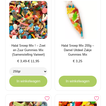
Halal Snoep Mix ! – Zoet
Halal Snoep Mix 200g –
en Zuur Gummies Mix
Damel Uitdeel Zakje
(Samenstelling Varieert)
Gummies Mix
Prijsklasse:
€
3,49
-
€
11,95
€
3,25
€ 3,49
tot
€ 11,95
In winkelwagen
In winkelwagen