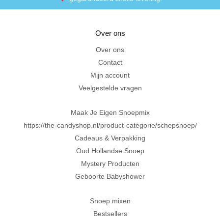
“De laagste prijzen voor het lekkerste schepsnoep
Over ons
Achteraf betalen met Klarna
Over ons
Contact
Al 20 jaar in Amersfoort
Mijn account
Veelgestelde vragen
Maak Je Eigen Snoepmix
https://the-candyshop.nl/product-categorie/schepsnoep/
Cadeaus & Verpakking
Oud Hollandse Snoep
Mystery Producten
Geboorte Babyshower
Snoep mixen
Bestsellers