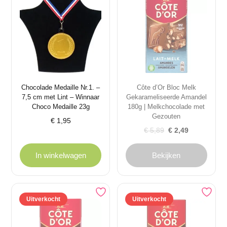
Chocolade Medaille Nr.1. –
Côte d’Or Bloc Melk
7,5 cm met Lint – Winnaar
Gekarameliseerde Amandel
Choco Medaille 23g
180g | Melkchocolade met
Gezouten
€
1,95
Oorspronkelijke
Huidige
€
5,89
€
2,49
prijs
prijs
was:
is:
In winkelwagen
Bekijken
€ 5,89.
€ 2,49.
Uitverkocht
Uitverkocht