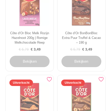
Côte d’Or Bloc Melk Rozijn
Côte d’Or BonBonBloc
Hazelnoot 200g | Romige
Extra Puur Truffel & Cacao
Melkchocolade Reep
– 190 g
Oorspronkelijke
Huidige
Oorspronkelijke
Huidige
€
5,79
€
3,49
€
5,79
€
3,49
prijs
prijs
prijs
prijs
was:
is:
was:
is:
Bekijken
Bekijken
€ 5,79.
€ 3,49.
€ 5,79.
€ 3,49.
Uitverkocht
Uitverkocht