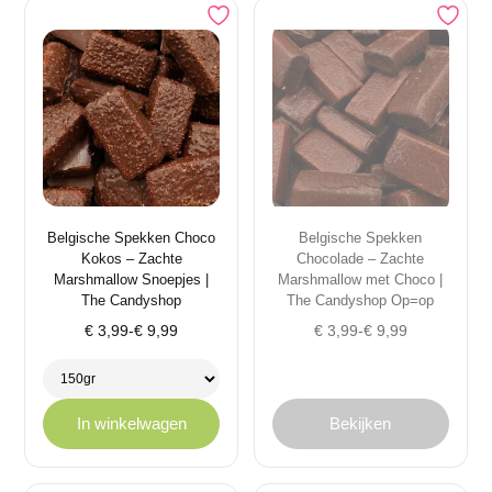
Belgische Spekken Choco
Belgische Spekken
Kokos – Zachte
Chocolade – Zachte
Marshmallow Snoepjes |
Marshmallow met Choco |
The Candyshop
The Candyshop Op=op
Prijsklasse:
Prijsklasse:
€
3,99
-
€
9,99
€
3,99
-
€
9,99
€ 3,99
€ 3,99
tot
tot
€ 9,99
€ 9,99
In winkelwagen
Bekijken