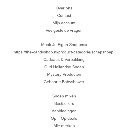
Achteraf betalen met Klarna
Over ons
Contact
Al 20 jaar in Amersfoort
Mijn account
Veelgestelde vragen
Maak Je Eigen Snoepmix
https://the-candyshop.nl/product-categorie/schepsnoep/
Cadeaus & Verpakking
Oud Hollandse Snoep
Mystery Producten
Geboorte Babyshower
Snoep mixen
Bestsellers
Aanbiedingen
Op = Op deals
Alle merken