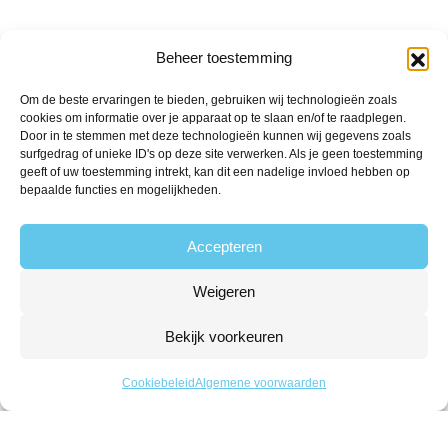
Hartig
Beheer toestemming
Zoet
Zuur
Om de beste ervaringen te bieden, gebruiken wij technologieën zoals
cookies om informatie over je apparaat op te slaan en/of te raadplegen.
Hallal
Door in te stemmen met deze technologieën kunnen wij gegevens zoals
Vegan
surfgedrag of unieke ID's op deze site verwerken. Als je geen toestemming
geeft of uw toestemming intrekt, kan dit een nadelige invloed hebben op
Volg ons
bepaalde functies en mogelijkheden.
Accepteren
Contact
Weigeren
The Candyshop
Bekijk voorkeuren
info@the-candyshop.nl
Langestraat 106, 3811 AK, Amersfoort
Cookiebeleid
Algemene voorwaarden