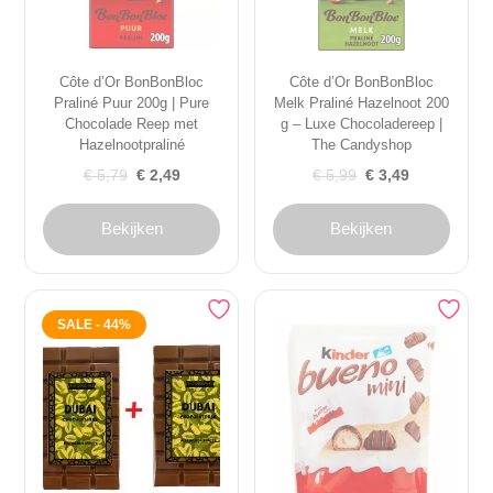
Côte d’Or BonBonBloc
Côte d’Or BonBonBloc
Praliné Puur 200g | Pure
Melk Praliné Hazelnoot 200
Chocolade Reep met
g – Luxe Chocoladereep |
Hazelnootpraliné
The Candyshop
Oorspronkelijke
Huidige
Oorspronkelijke
Huidige
€
5,79
€
2,49
€
5,99
€
3,49
prijs
prijs
prijs
prijs
was:
is:
was:
is:
Bekijken
Bekijken
€ 5,79.
€ 2,49.
€ 5,99.
€ 3,49.
SALE - 44%