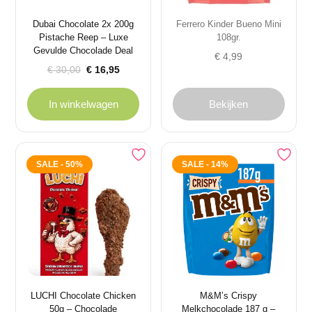
Dubai Chocolate 2x 200g
Ferrero Kinder Bueno Mini
Pistache Reep – Luxe
108gr.
Gevulde Chocolade Deal
€
4,99
Oorspronkelijke
Huidige
€
30,00
€
16,95
prijs
prijs
was:
is:
In winkelwagen
Bekijken
€ 30,00.
€ 16,95.
SALE - 50%
SALE - 14%
LUCHI Chocolate Chicken
M&M’s Crispy
50g – Chocolade
Melkchocolade 187 g –