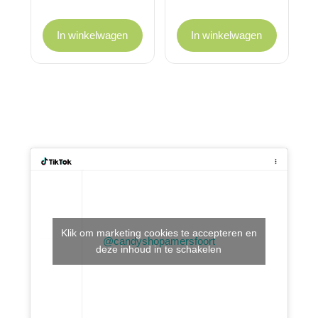
prijs
prijs
was:
is:
€ 1,00.
€ 0,50.
In winkelwagen
In winkelwagen
Klik om marketing cookies te accepteren en
@candyshopamersfoort
deze inhoud in te schakelen