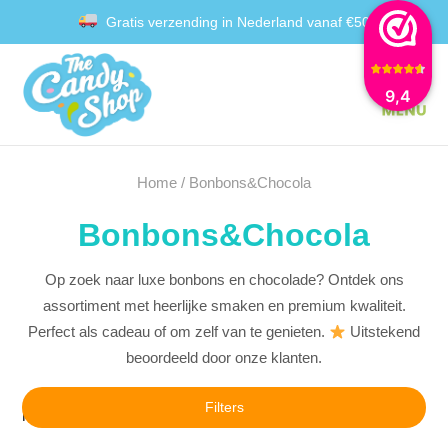
Gratis verzending in Nederland vanaf €50
Achteraf betalen met Klarna
9,4
Home
/ Bonbons&Chocola
Bonbons&Chocola
Op zoek naar luxe bonbons en chocolade? Ontdek ons
assortiment met heerlijke smaken en premium kwaliteit.
Perfect als cadeau of om zelf van te genieten.
Uitstekend
beoordeeld door onze klanten.
Filters
Resultaat 1–16 van de 27 resultaten wordt getoond