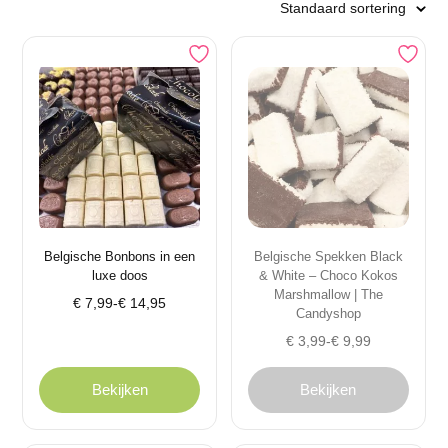
Belgische Bonbons in een
Belgische Spekken Black
luxe doos
& White – Choco Kokos
Marshmallow | The
Prijsklasse:
€
7,99
-
€
14,95
Candyshop
€ 7,99
Prijsklasse:
€
3,99
-
€
9,99
tot
€ 3,99
€ 14,95
tot
Bekijken
Bekijken
€ 9,99