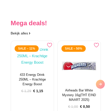
Mega deals!
Bekijk alles
SALE – 11%
SALE – 50%
433 Energy Drink
250ML – Krachtige
Energy Boost
Airheads Bar White
Oorspronkelijke
Huidige
€
1,29
€
1,15
Mystery 16g(THT EIND
prijs
prijs
MAART 2025)
was:
is:
€ 1,29.
€ 1,15.
Oorspronkelijke
Huidige
€
1,00
€
0,50