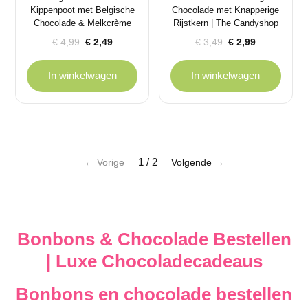
Kippenpoot met Belgische
Chocolade met Knapperige
Chocolade & Melkcrème
Rijstkern | The Candyshop
Oorspronkelijke
Huidige
Oorspronkelijke
Huidige
€
4,99
€
2,49
€
3,49
€
2,99
prijs
prijs
prijs
prijs
was:
is:
was:
is:
In winkelwagen
In winkelwagen
€ 4,99.
€ 2,49.
€ 3,49.
€ 2,99.
1 / 2
← Vorige
Volgende →
Bonbons & Chocolade Bestellen
| Luxe Chocoladecadeaus
Bonbons en chocolade bestellen