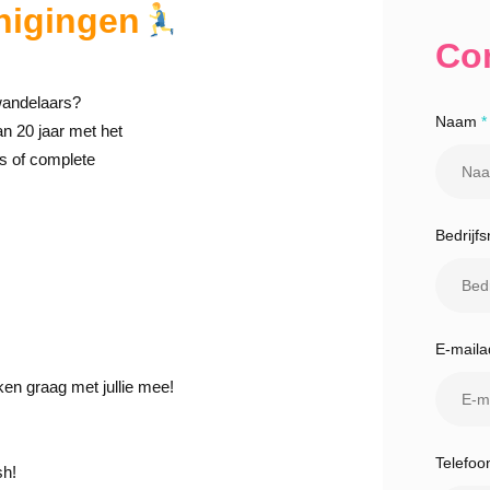
nigingen
Con
 wandelaars?
Naam
*
n 20 jaar met het
es of complete
Bedrijf
E-mail
en graag met jullie mee!
Telefo
sh!