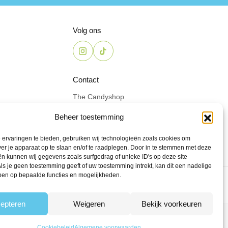
Volg ons
Contact
The Candyshop
info@the-candyshop.nl
Beheer toestemming
Langestraat 106, 3811 AK,
Amersfoort
ervaringen te bieden, gebruiken wij technologieën zoals cookies om
ver je apparaat op te slaan en/of te raadplegen. Door in te stemmen met deze
n kunnen wij gegevens zoals surfgedrag of unieke ID's op deze site
ls je geen toestemming geeft of uw toestemming intrekt, kan dit een nadelige
ben op bepaalde functies en mogelijkheden.
epteren
Weigeren
Bekijk voorkeuren
den
Powered by Fyrst
Cookiebeleid
Algemene voorwaarden