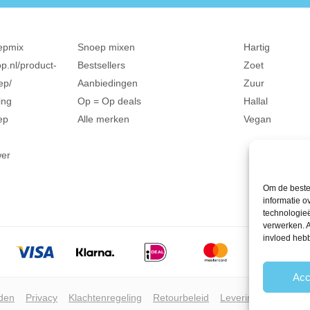
epmix
Snoep mixen
Hartig
p.nl/product-
Bestsellers
Zoet
ep/
Aanbiedingen
Zuur
ing
Op = Op deals
Hallal
ep
Alle merken
Vegan
wer
Om de beste 
informatie o
technologieë
verwerken. A
invloed heb
Acc
den
Privacy
Klachtenregeling
Retourbeleid
Leveringsvoorwaar