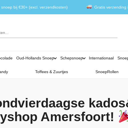
 snoep bij €30+ (excl. verzendkosten)
Gratis verzending
colade
Oud-Hollands Snoep
Schepsnoep
Internationaal
Snoe
andy
Toffees & Zuurtjes
SnoepRollen
ondvierdaagse kado
ndyshop Amersfoort!