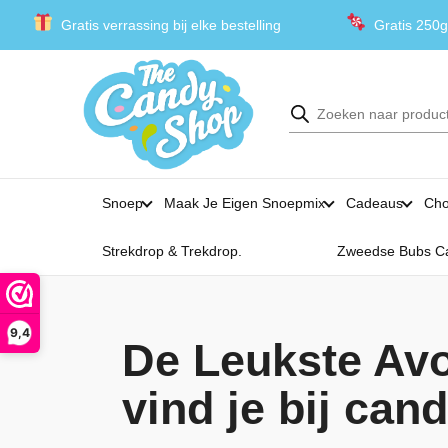
Gratis verrassing bij elke bestelling
Gratis 250g
Producten
zoeken
Snoep
Maak Je Eigen Snoepmix
Cadeaus
Cho
Strekdrop & Trekdrop.
Zweedse Bubs C
9,4
De Leukste Av
vind je bij ca