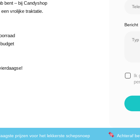
ub bent – bij Candyshop
en vrolijke traktatie.
Bericht
oorraad
 budget
dvierdaagse!
Ik
pe
laagste prijzen voor het lekkerste schepsnoep
Achteraf be