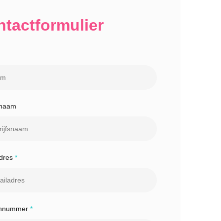
tactformulier
snaam
adres
*
onnummer
*