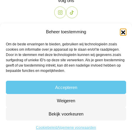
Volg ons
Contact
Beheer toestemming
The Candyshop
Om de beste ervaringen te bieden, gebruiken wij technologieën zoals
info@the-candyshop.nl
cookies om informatie over je apparaat op te slaan en/of te raadplegen.
Langestraat 106, 3811 AK, Amersfoort
Door in te stemmen met deze technologieën kunnen wij gegevens zoals
surfgedrag of unieke ID's op deze site verwerken. Als je geen toestemming
geeft of uw toestemming intrekt, kan dit een nadelige invloed hebben op
bepaalde functies en mogelijkheden.
Accepteren
Weigeren
© 2026 Alle rechten voorbehouden
Algemene voorwaarden
Privacy
Klachtenregeling
Retourbeleid
Bekijk voorkeuren
Leveringsvoorwaarden
Powered by Fyrst
9,4/10 gebaseerd op 206 reviews
Cookiebeleid
Algemene voorwaarden