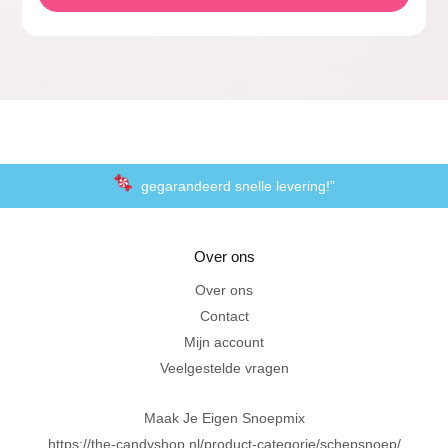
gegarandeerd snelle levering!”
“De laagste prijzen voor het lekkerste schepsnoep
Over ons
Achteraf betalen met Klarna
Over ons
Contact
Al 20 jaar in Amersfoort
Mijn account
Veelgestelde vragen
Maak Je Eigen Snoepmix
https://the-candyshop.nl/product-categorie/schepsnoep/