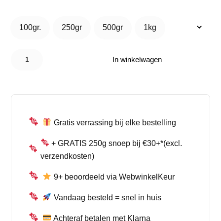
€ 1,99
tot
100gr.
250gr
500gr
1kg
100gr.
250gr
500gr
1kg
€ 12,95
Limecon
Boerenbruintjes
In winkelwagen
Salmiak –
Salmiak Drop
aantal
Gratis verrassing bij elke bestelling
+ GRATIS 250g snoep bij €30+*(excl.
verzendkosten)
9+ beoordeeld via WebwinkelKeur
Vandaag besteld = snel in huis
Achteraf betalen met Klarna