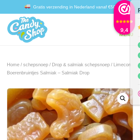
Gratis verzending in Nederland vanaf €50
Achteraf betalen met Klarna
9,4
Home
/
schepsnoep
/
Drop & salmiak schepsnoep
/ Limecon
Boerenbruintjes Salmiak – Salmiak Drop