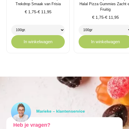
Trekdrop Smaak van Frisia
Halal Pizza Gummies Zacht 
Fruitig
Prijsklasse:
€
1,75
-
€
11,95
Prijsklasse:
€ 1,75
€
1,75
-
€
11,95
€ 1,75
tot
tot
€ 11,95
€ 11,95
In winkelwagen
In winkelwagen
Marieke – klantenservice
Heb je vragen?