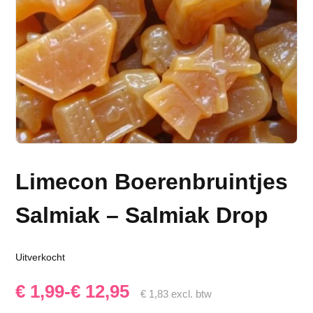
Limecon Boerenbruintjes
Salmiak – Salmiak Drop
Uitverkocht
Prijsklasse:
€
1,99
-
€
12,95
€
1,83
excl. btw