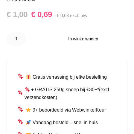
Oorspronkelijke
Huidige
€
1,00
€
0,69
€
0,63
excl. btw
prijs
prijs
Airheads
was:
is:
Grape 15g –
In winkelwagen
Fruitige
€ 1,00.
€ 0,69.
Druivensmaak
| Amerikaans
Snoep aantal
Gratis verrassing bij elke bestelling
+ GRATIS 250g snoep bij €30+*(excl.
verzendkosten)
9+ beoordeeld via WebwinkelKeur
Vandaag besteld = snel in huis