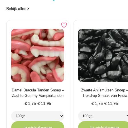
Bekijk alles
Damel Dracula Tanden Snoep –
Zwarte Anijsmuizen Snoep 
Zachte Gummy Vampiertanden
Trekdrop Smaak van Frisia
Prijsklasse:
Prijsklasse:
€
1,75
-
€
11,95
€
1,75
-
€
11,95
€ 1,75
€ 1,75
tot
tot
€ 11,95
€ 11,95
In winkelwagen
In winkelwagen