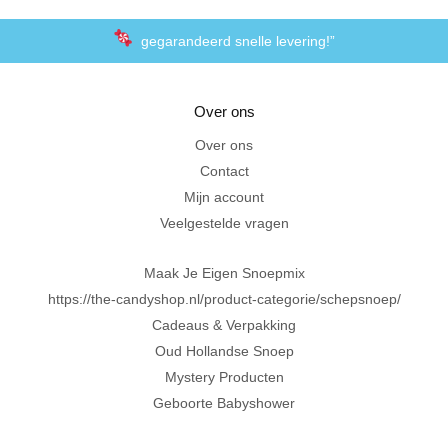
gegarandeerd snelle levering!”
“De laagste prijzen voor het lekkerste schepsnoep
Over ons
Achteraf betalen met Klarna
Over ons
Contact
Al 20 jaar in Amersfoort
Mijn account
Veelgestelde vragen
Maak Je Eigen Snoepmix
https://the-candyshop.nl/product-categorie/schepsnoep/
Cadeaus & Verpakking
Oud Hollandse Snoep
Mystery Producten
Geboorte Babyshower