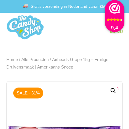
Gratis verzending in Nederland vanaf €50
Achteraf betalen met Klarna
9,4
Home
/
Alle Producten
/ Airheads Grape 15g – Fruitige
Druivensmaak | Amerikaans Snoep
SALE - 31%