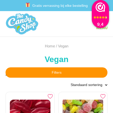
Gratis verrassing bij elke bestelling
Gratis 250g snoep bij €30+ (excl. verzendkosten)
9,4
Gratis verzending in Nederland vanaf €50
Achteraf betalen met Klarna
Home
/ Vegan
Vegan
Filters
Resultaat 1–16 van de 41 resultaten wordt getoond