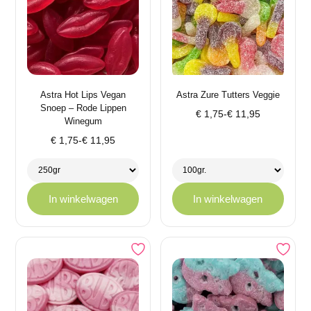
Astra Hot Lips Vegan
Astra Zure Tutters Veggie
Snoep – Rode Lippen
Prijsklasse:
€
1,75
-
€
11,95
Winegum
€ 1,75
Prijsklasse:
€
1,75
-
€
11,95
tot
€ 1,75
€ 11,95
tot
€ 11,95
In winkelwagen
In winkelwagen