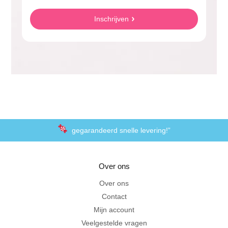
Inschrijven
gegarandeerd snelle levering!”
“De laagste prijzen voor het lekkerste schepsnoep
Over ons
Achteraf betalen met Klarna
Over ons
Contact
Al 20 jaar in Amersfoort
Mijn account
Veelgestelde vragen