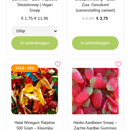
Sleutelsnoep | Vegan
Zuur, Gesuikerd
Snoep
(samenstelling varieert)
Prijsklasse:
Oorspronkelijke
Huidige
€
1,75
-
€
11,96
€
6,99
€
3,75
€ 1,75
prijs
prijs
tot
was:
is:
€ 11,96
€ 6,99.
€ 3,75.
In winkelwagen
In winkelwagen
SALE - 43%
Halal Winegum Ratjetoe
Haribo Aardbeien Snoep –
500 Gram – Kleurrijke
Zachte Aardbei Gummies