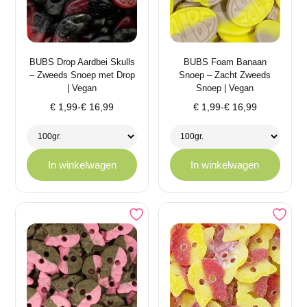
BUBS Drop Aardbei Skulls
BUBS Foam Banaan
– Zweeds Snoep met Drop
Snoep – Zacht Zweeds
| Vegan
Snoep | Vegan
Prijsklasse:
Prijsklasse:
€
1,99
-
€
16,99
€
1,99
-
€
16,99
€ 1,99
€ 1,99
tot
tot
€ 16,99
€ 16,99
In winkelwagen
In winkelwagen