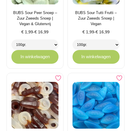
BUBS Sour Peer Snoep –
BUBS Sour Tutti Frutti –
Zuur Zweeds Snoep |
Zuur Zweeds Snoep |
Vegan & Glutenvrij
Vegan
Prijsklasse:
Prijsklasse:
€
1,99
-
€
16,99
€
1,99
-
€
16,99
€ 1,99
€ 1,99
tot
tot
€ 16,99
€ 16,99
In winkelwagen
In winkelwagen