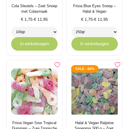
Cola Sleutels – Zoet Snoep
Frisia Blue Eyes Snoep –
met Colasmaak
Halal & Vegan
Prijsklasse:
Prijsklasse:
€
1,75
-
€
11,95
€
1,75
-
€
11,95
€ 1,75
€ 1,75
tot
tot
€ 11,95
€ 11,95
In winkelwagen
In winkelwagen
SALE - 46%
Frisia Vegan Sour Tropical
Halal & Vegan Ratjetoe
Dummies – Zure Tropische
Snoepmix 500 g – Zoet,