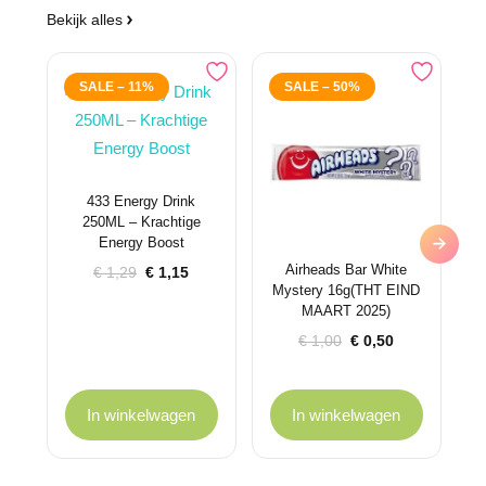
Bekijk alles
SALE – 11%
SALE – 50%
433 Energy Drink
250ML – Krachtige
Energy Boost
Airheads Bar White
Oorspronkelijke
Huidige
€
1,29
€
1,15
Mystery 16g(THT EIND
prijs
prijs
MAART 2025)
was:
is:
€ 1,29.
€ 1,15.
Oorspronkelijke
Huidige
€
1,00
€
0,50
prijs
prijs
was:
is:
€ 1,00.
€ 0,50.
In winkelwagen
In winkelwagen