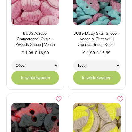
BUBS Aardbei
BUBS Dizzy Skull Snoep –
Granaatappel Ovals –
Vegan & Glutenvrij |
Zweeds Snoep | Vegan
Zweeds Snoep Kopen
Prijsklasse:
Prijsklasse:
€
1,99
-
€
16,99
€
1,99
-
€
16,99
€ 1,99
€ 1,99
tot
tot
€ 16,99
€ 16,99
In winkelwagen
In winkelwagen