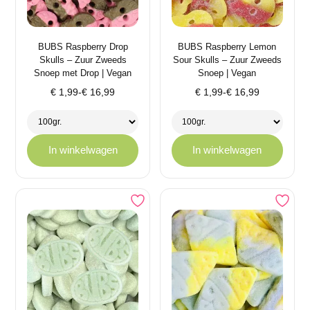
BUBS Raspberry Drop
BUBS Raspberry Lemon
Skulls – Zuur Zweeds
Sour Skulls – Zuur Zweeds
Snoep met Drop | Vegan
Snoep | Vegan
Prijsklasse:
Prijsklasse:
€
1,99
-
€
16,99
€
1,99
-
€
16,99
€ 1,99
€ 1,99
tot
tot
€ 16,99
€ 16,99
In winkelwagen
In winkelwagen