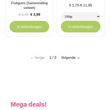
Fruitgums (Samenstelling
Prijsklasse:
€
1,75
-
€
11,95
varieert)
€ 1,75
Oorspronkelijke
Huidige
€
6,99
€
3,99
tot
prijs
prijs
€ 11,95
was:
is:
In winkelwagen
In winkelwagen
€ 6,99.
€ 3,99.
1 / 3
← Vorige
Volgende →
Mega deals!