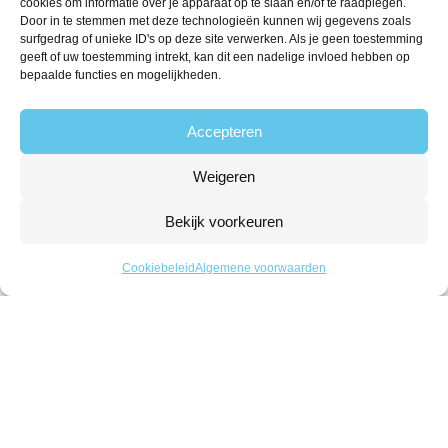
cookies om informatie over je apparaat op te slaan en/of te raadplegen.
Hallal
Door in te stemmen met deze technologieën kunnen wij gegevens zoals
Vegan
surfgedrag of unieke ID's op deze site verwerken. Als je geen toestemming
geeft of uw toestemming intrekt, kan dit een nadelige invloed hebben op
Volg ons
bepaalde functies en mogelijkheden.
Accepteren
Contact
Weigeren
The Candyshop
Bekijk voorkeuren
info@the-candyshop.nl
Langestraat 106, 3811 AK, Amersfoort
Cookiebeleid
Algemene voorwaarden
© 2026 Alle rechten voorbehouden
Algemene voorwaarden
Privacy
Klachtenregeling
Retourbeleid