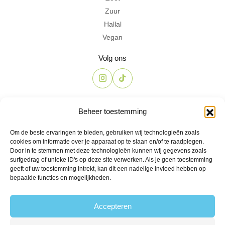
Zuur
Hallal
Vegan
Volg ons
Contact
Beheer toestemming
The Candyshop
Om de beste ervaringen te bieden, gebruiken wij technologieën zoals
info@the-candyshop.nl
cookies om informatie over je apparaat op te slaan en/of te raadplegen.
Langestraat 106, 3811 AK, Amersfoort
Door in te stemmen met deze technologieën kunnen wij gegevens zoals
surfgedrag of unieke ID's op deze site verwerken. Als je geen toestemming
geeft of uw toestemming intrekt, kan dit een nadelige invloed hebben op
bepaalde functies en mogelijkheden.
Accepteren