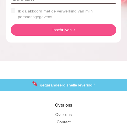
Ik ga akkoord met de verwerking van mijn
persoonsgegevens.
Inschrijven
gegarandeerd snelle levering!”
“De laagste prijzen voor het lekkerste schepsnoep
Over ons
Achteraf betalen met Klarna
Over ons
Contact
Al 20 jaar in Amersfoort