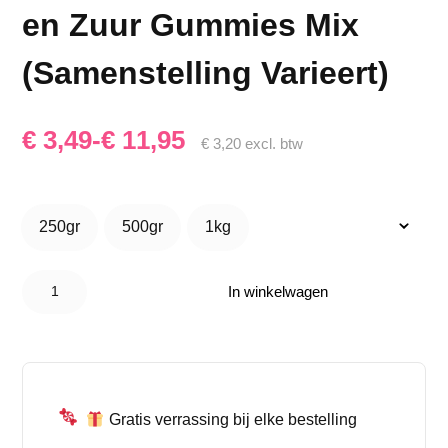
en Zuur Gummies Mix
(Samenstelling Varieert)
Prijsklasse:
€
3,49
-
€
11,95
€
3,20
excl. btw
€ 3,49
tot
250gr
500gr
1kg
250gr
500gr
1kg
€ 11,95
Halal Snoep
Mix ! – Zoet en
In winkelwagen
Zuur
Gummies Mix
(Samenstelling
Varieert)
aantal
Gratis verrassing bij elke bestelling