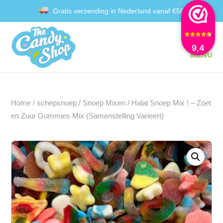
Gratis verzending in Nederland vanaf €50
Achteraf betalen met Klarna
9,4
Home
/
schepsnoep
/
Snoep Mixen
/ Halal Snoep Mix ! – Zoet
en Zuur Gummies Mix (Samenstelling Varieert)