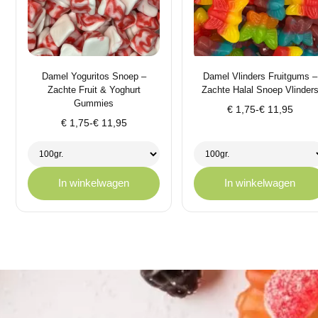
Damel Yoguritos Snoep –
Damel Vlinders Fruitgums –
Zachte Fruit & Yoghurt
Zachte Halal Snoep Vlinder
Gummies
Prijsklasse:
€
1,75
-
€
11,95
Prijsklasse:
€
1,75
-
€
11,95
€ 1,75
€ 1,75
tot
tot
€ 11,95
€ 11,95
In winkelwagen
In winkelwagen