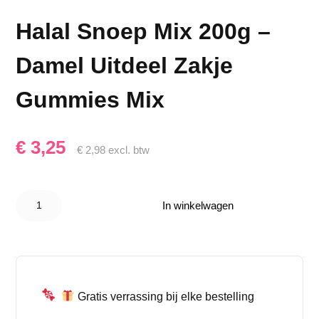
Halal Snoep Mix 200g –
Damel Uitdeel Zakje
Gummies Mix
€
3,25
€
2,98
excl. btw
Halal
Snoep
In winkelwagen
Mix 200g
– Damel
Uitdeel
Zakje
Gummies
Mix
aantal
Gratis verrassing bij elke bestelling