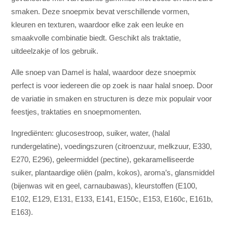
smaken. Deze snoepmix bevat verschillende vormen,
kleuren en texturen, waardoor elke zak een leuke en
smaakvolle combinatie biedt. Geschikt als traktatie,
uitdeelzakje of los gebruik.
Alle snoep van Damel is halal, waardoor deze snoepmix
perfect is voor iedereen die op zoek is naar halal snoep. Door
de variatie in smaken en structuren is deze mix populair voor
feestjes, traktaties en snoepmomenten.
Ingrediënten: glucosestroop, suiker, water, (halal
rundergelatine), voedingszuren (citroenzuur, melkzuur, E330,
E270, E296), geleermiddel (pectine), gekaramelliseerde
suiker, plantaardige oliën (palm, kokos), aroma’s, glansmiddel
(bijenwas wit en geel, carnaubawas), kleurstoffen (E100,
E102, E129, E131, E133, E141, E150c, E153, E160c, E161b,
E163).