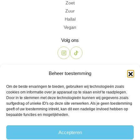
Zoet
Zuur
Hallal
Vegan
Volg ons
Contact
Beheer toestemming
The Candyshop
Om de beste ervaringen te bieden, gebruiken wij technologieën zoals
info@the-candyshop.nl
cookies om informatie over je apparaat op te slaan en/of te raadplegen.
Langestraat 106, 3811 AK, Amersfoort
Door in te stemmen met deze technologieën kunnen wij gegevens zoals
surfgedrag of unieke ID's op deze site verwerken. Als je geen toestemming
geeft of uw toestemming intrekt, kan dit een nadelige invloed hebben op
bepaalde functies en mogelijkheden.
Accepteren