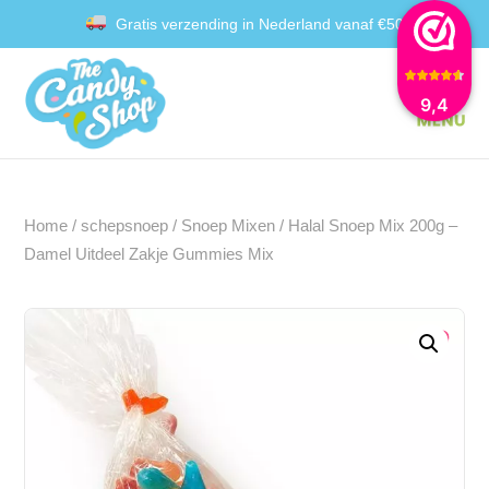
Gratis verzending in Nederland vanaf €50
Achteraf betalen met Klarna
9,4
Home
/
schepsnoep
/
Snoep Mixen
/ Halal Snoep Mix 200g –
Damel Uitdeel Zakje Gummies Mix