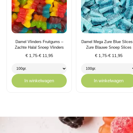
Damel Vlinders Fruitgums –
Damel Mega Zure Blue Slices
Zachte Halal Snoep Vlinders
Zure Blauwe Snoep Slices
Prijsklasse:
Prijsklasse:
€
1,75
-
€
11,95
€
1,75
-
€
11,95
€ 1,75
€ 1,75
tot
tot
€ 11,95
€ 11,95
In winkelwagen
In winkelwagen