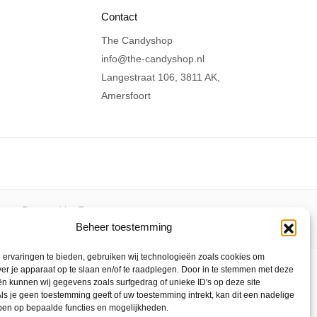
Contact
The Candyshop
info@the-candyshop.nl
Langestraat 106, 3811 AK,
Amersfoort
den
Powered by Fyrst
Beheer toestemming
ervaringen te bieden, gebruiken wij technologieën zoals cookies om
ver je apparaat op te slaan en/of te raadplegen. Door in te stemmen met deze
n kunnen wij gegevens zoals surfgedrag of unieke ID's op deze site
ls je geen toestemming geeft of uw toestemming intrekt, kan dit een nadelige
ben op bepaalde functies en mogelijkheden.