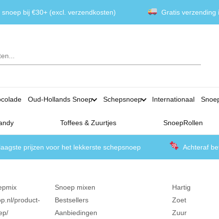
 snoep bij €30+ (excl. verzendkosten)
Gratis verzending
colade
Oud-Hollands Snoep
Schepsnoep
Internationaal
Snoe
andy
Toffees & Zuurtjes
SnoepRollen
laagste prijzen voor het lekkerste schepsnoep
Achteraf be
epmix
Snoep mixen
Hartig
p.nl/product-
Bestsellers
Zoet
ep/
Aanbiedingen
Zuur