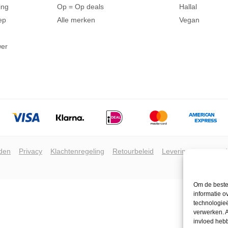
ing
Op = Op deals
Hallal
ep
Alle merken
Vegan
wer
den
Privacy
Klachtenregeling
Retourbeleid
Leveringsvoorwaar
Om de beste 
informatie o
technologieë
verwerken. A
invloed heb