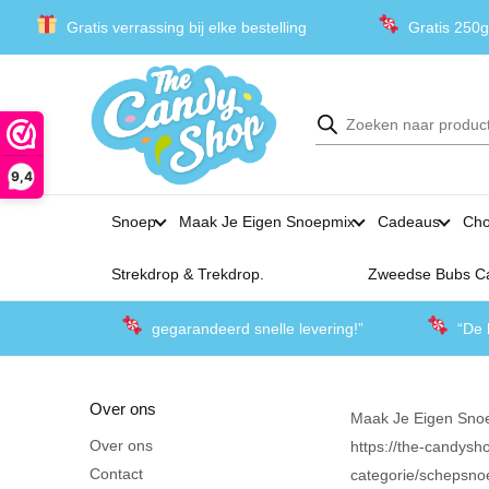
Gratis verrassing bij elke bestelling
Gratis 250g
Producten
zoeken
9,4
Snoep
Maak Je Eigen Snoepmix
Cadeaus
Cho
Strekdrop & Trekdrop.
Zweedse Bubs C
gegarandeerd snelle levering!”
“De 
Over ons
Maak Je Eigen Sno
Over ons
https://the-candysho
Contact
categorie/schepsno