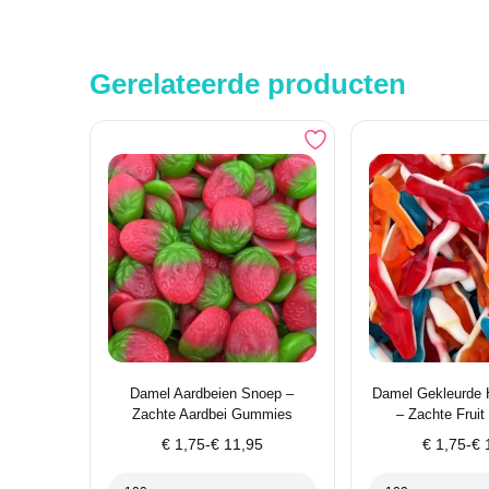
Gerelateerde producten
Damel Aardbeien Snoep –
Damel Gekleurde 
Zachte Aardbei Gummies
– Zachte Frui
Prijsklasse:
Prijsklass
€
1,75
-
€
11,95
€
1,75
-
€
1
€ 1,75
€ 1,75
tot
tot