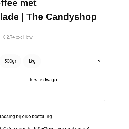
ffee met
lade | The Candyshop
€
2,74
excl. btw
500gr
1kg
500gr
1kg
In winkelwagen
rassing bij elke bestelling
250g snoep bij €30+*(excl. verzendkosten)