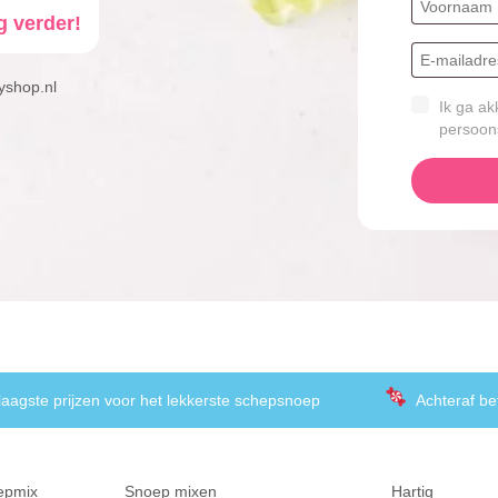
g verder!
yshop.nl
Ik ga ak
persoon
laagste prijzen voor het lekkerste schepsnoep
Achteraf be
epmix
Snoep mixen
Hartig