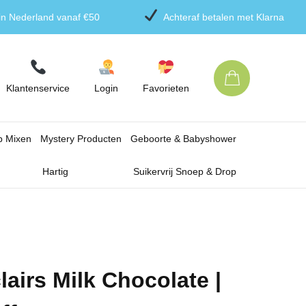
 in Nederland vanaf €50
Achteraf betalen met Klarna
Klantenservice
Login
Favorieten
p Mixen
Mystery Producten
Geboorte & Babyshower
Hartig
Suikervrij Snoep & Drop
lairs Milk Chocolate |