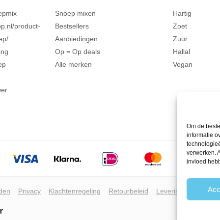
epmix
Snoep mixen
Hartig
p.nl/product-
Bestsellers
Zoet
ep/
Aanbiedingen
Zuur
ing
Op = Op deals
Hallal
ep
Alle merken
Vegan
wer
Om de beste 
informatie o
technologieë
verwerken. A
invloed heb
Acc
den
Privacy
Klachtenregeling
Retourbeleid
Leveringsvoorwaar