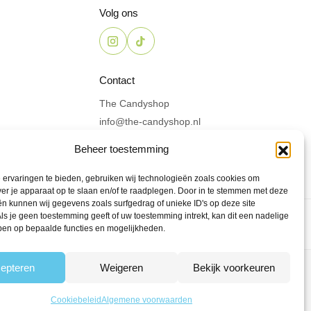
Volg ons
Contact
The Candyshop
info@the-candyshop.nl
Langestraat 106, 3811 AK,
Beheer toestemming
Amersfoort
ervaringen te bieden, gebruiken wij technologieën zoals cookies om
ver je apparaat op te slaan en/of te raadplegen. Door in te stemmen met deze
n kunnen wij gegevens zoals surfgedrag of unieke ID's op deze site
ls je geen toestemming geeft of uw toestemming intrekt, kan dit een nadelige
ben op bepaalde functies en mogelijkheden.
epteren
Weigeren
Bekijk voorkeuren
den
Powered by Fyrst
Cookiebeleid
Algemene voorwaarden