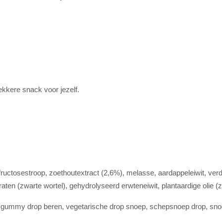
ekkere snack voor jezelf.
fructosestroop, zoethoutextract (2,6%), melasse, aardappeleiwit, v
raten (zwarte wortel), gehydrolyseerd erwteneiwit, plantaardige olie
ep, gummy drop beren, vegetarische drop snoep, schepsnoep drop, sn