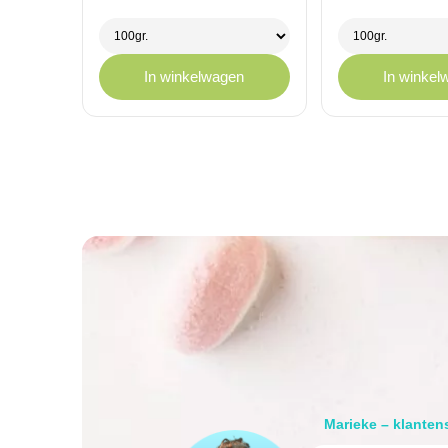
€ 1,75
€ 1,75
tot
tot
€ 11,95
€ 11,95
In winkelwagen
In winkel
Marieke – klanten