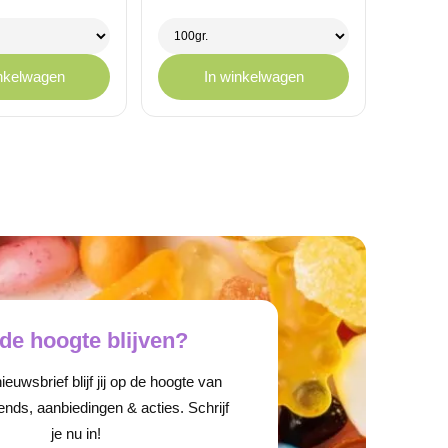
75
€ 1,75
tot
,95
€ 11,95
inkelwagen
In winkelwagen
de hoogte blijven?
euwsbrief blijf jij op de hoogte van
ends, aanbiedingen & acties. Schrijf
je nu in!