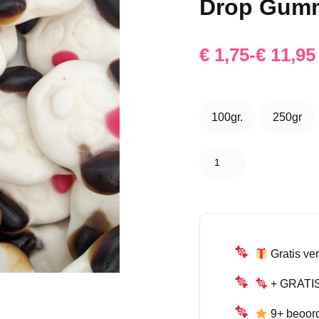
Drop Gum
Prijsklasse:
€
1,75
-
€
11,95
€ 1,75
tot
100gr.
250gr
100gr.
250gr
€ 11,95
Katja
Dropberen
Snoep –
Zachte
Drop
Gummies
aantal
Gratis ver
+ GRATIS 
9+ beoor