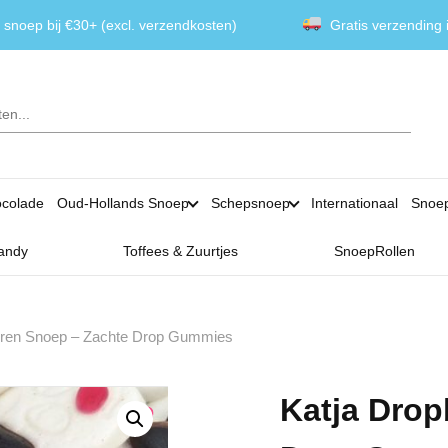
 snoep bij €30+ (excl. verzendkosten)
Gratis verzending
colade
Oud-Hollands Snoep
Schepsnoep
Internationaal
Snoe
andy
Toffees & Zuurtjes
SnoepRollen
eren Snoep – Zachte Drop Gummies
Katja Drop