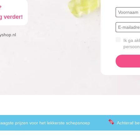
?
g verder!
yshop.nl
Ik ga ak
persoon
laagste prijzen voor het lekkerste schepsnoep
Achteraf be