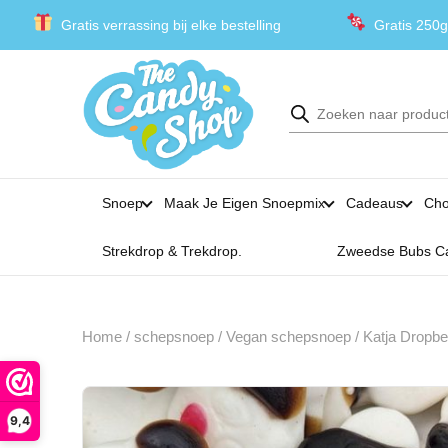
Gratis verrassing bij elke bestelling
Gratis 250g
Producten
zoeken
Snoep
Maak Je Eigen Snoepmix
Cadeaus
Cho
Strekdrop & Trekdrop.
Zweedse Bubs C
Home
/
schepsnoep
/
Vegan schepsnoep
/ Katja Dropb
9,4