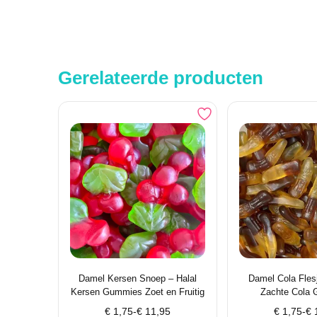
Gerelateerde producten
Damel Kersen Snoep – Halal
Damel Cola Fles
Kersen Gummies Zoet en Fruitig
Zachte Cola
Prijsklasse:
Prijsklass
€
1,75
-
€
11,95
€
1,75
-
€
1