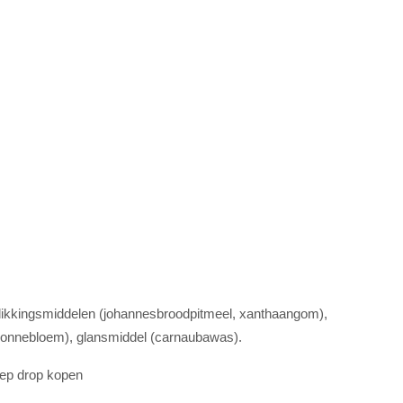
erdikkingsmiddelen (johannesbroodpitmeel, xanthaangom),
 (zonnebloem), glansmiddel (carnaubawas).
oep drop kopen