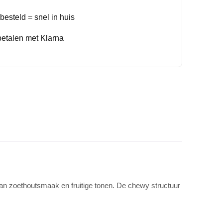
esteld = snel in huis
betalen met Klarna
an zoethoutsmaak en fruitige tonen. De chewy structuur