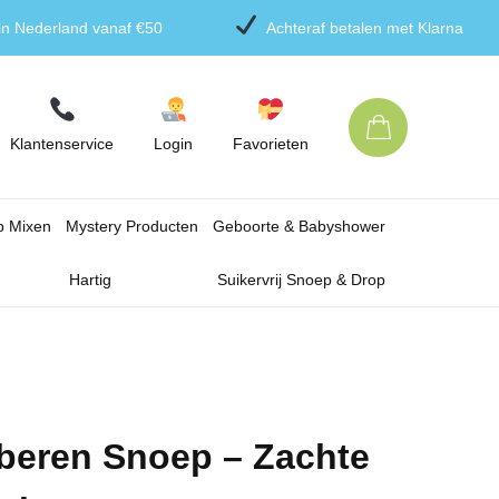
 in Nederland vanaf €50
Achteraf betalen met Klarna
Klantenservice
Login
Favorieten
p Mixen
Mystery Producten
Geboorte & Babyshower
Hartig
Suikervrij Snoep & Drop
beren Snoep – Zachte