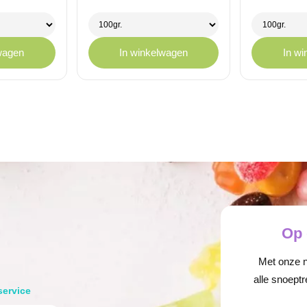
€ 1,75
€ 1,
tot
tot
€ 11,95
€ 11
wagen
In winkelwagen
In w
Op 
Met onze ni
alle snoeptr
service