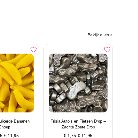
Bekijk alles
uikerde Bananen
Frisia Auto’s en Fietsen Drop –
Snoep
Zachte Zoete Drop
klasse:
Prijsklasse:
75
-
€
11,95
€
1,75
-
€
11,95