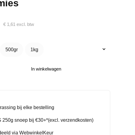
mies
€
1,61
excl. btw
500gr
1kg
500gr
1kg
In winkelwagen
rassing bij elke bestelling
250g snoep bij €30+*(excl. verzendkosten)
deeld via WebwinkelKeur