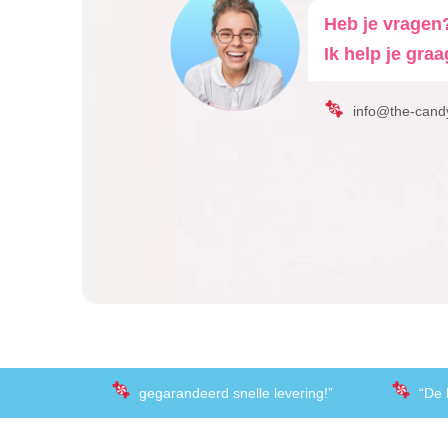
Heb je vragen
Ik help je graa
info@the-cand
gegarandeerd snelle levering!”
“De 