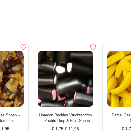
jes Snoep –
Limecon Rockies Vruchtendrop
Damel Ges
 Gummies
– Zachte Drop & Fruit Snoep
e:
Prijsklasse:
Prijs
1,95
€
1,75
-
€
11,95
€
1,