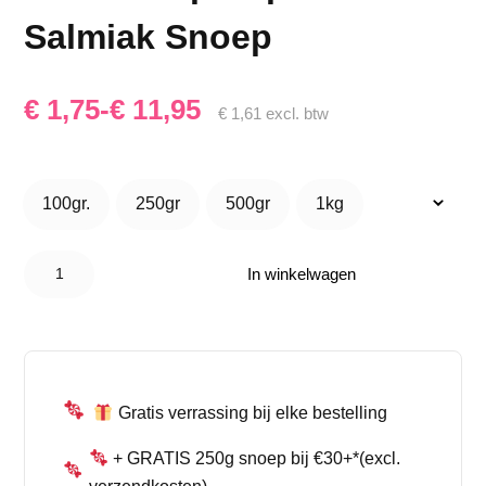
Salmiak Snoep
Prijsklasse:
€
1,75
-
€
11,95
€
1,61
excl. btw
€ 1,75
tot
100gr.
250gr
500gr
1kg
100gr.
250gr
500gr
1kg
€ 11,95
Matthijs
Salmiak
In winkelwagen
Repen–
Zoute
Drop
Repen
Salmiak
Snoep
aantal
Gratis verrassing bij elke bestelling
+ GRATIS 250g snoep bij €30+*(excl.