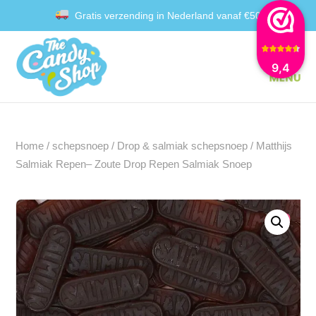
Gratis verzending in Nederland vanaf €50
Achteraf betalen met Klarna
9,4
Home
/
schepsnoep
/
Drop & salmiak schepsnoep
/ Matthijs
Salmiak Repen– Zoute Drop Repen Salmiak Snoep