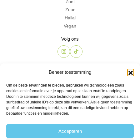
Zoet
Zuur
Hallal
Vegan
Volg ons
Contact
Beheer toestemming
The Candyshop
Om de beste ervaringen te bieden, gebruiken wij technologieën zoals
info@the-candyshop.nl
cookies om informatie over je apparaat op te slaan en/of te raadplegen.
Langestraat 106, 3811 AK, Amersfoort
Door in te stemmen met deze technologieën kunnen wij gegevens zoals
surfgedrag of unieke ID's op deze site verwerken. Als je geen toestemming
geeft of uw toestemming intrekt, kan dit een nadelige invloed hebben op
bepaalde functies en mogelijkheden.
Accepteren