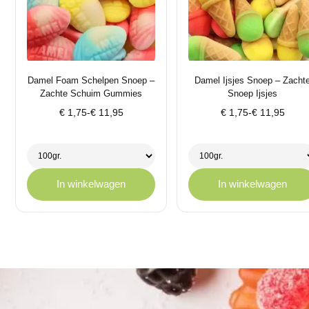
Damel Foam Schelpen Snoep –
Damel Ijsjes Snoep – Zacht
Zachte Schuim Gummies
Snoep Ijsjes
Prijsklasse:
Prijsklasse:
€
1,75
-
€
11,95
€
1,75
-
€
11,95
€ 1,75
€ 1,75
tot
tot
€ 11,95
€ 11,95
In winkelwagen
In winkelwagen