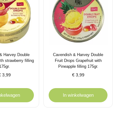
& Harvey Double
Cavendish & Harvey Double
th strawberry filling
Fruit Drops Grapefruit with
175gr.
Pineapple filling 175gr.
€
3,99
€
3,99
inkelwagen
In winkelwagen