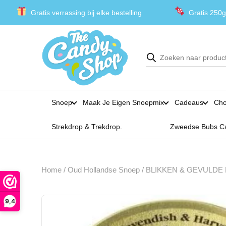
Gratis verrassing bij elke bestelling
Gratis 250g
Producten
zoeken
Snoep
Maak Je Eigen Snoepmix
Cadeaus
Cho
Strekdrop & Trekdrop.
Zweedse Bubs C
Home
/
Oud Hollandse Snoep
/
BLIKKEN & GEVULDE
9,4