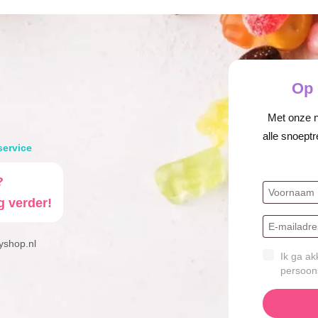
Op 
Met onze ni
alle snoeptr
service
?
g verder!
yshop.nl
Ik ga ak
persoon