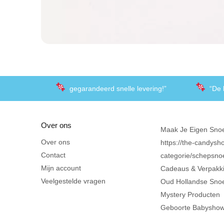
gegarandeerd snelle levering!”
“De 
Over ons
Maak Je Eigen Sno
Over ons
https://the-candysho
Contact
categorie/schepsno
Mijn account
Cadeaus & Verpakk
Veelgestelde vragen
Oud Hollandse Sno
Mystery Producten
Geboorte Babysho