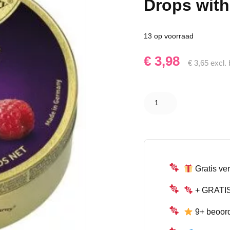
Drops with 
13 op voorraad
€
3,98
€
3,65
excl. 
Cavendish
& Harvey
Wild Berry
Drops with
real Fruit
Juice
175gr.
aantal
Gratis ver
+ GRATIS 
9+ beoor