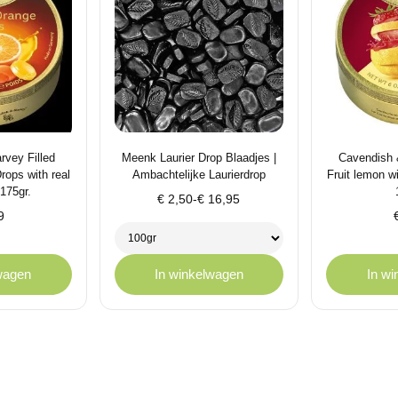
rvey Filled
Meenk Laurier Drop Blaadjes |
Cavendish 
ops with real
Ambachtelijke Laurierdrop
Fruit lemon wi
 175gr.
Prijsklasse:
€
2,50
-
€
16,95
9
€ 2,50
tot
€ 16,95
wagen
In winkelwagen
In w