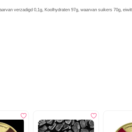
aarvan verzadigd 0,1g, Koolhydraten 97g, waarvan suikers 70g, eiwitt