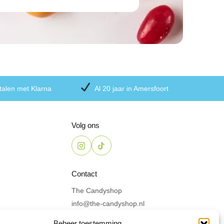
talen met Klarna
Al 20 jaar in Amersfoort
Volg ons
Contact
The Candyshop
info@the-candyshop.nl
Langestraat 106, 3811 AK,
Beheer toestemming