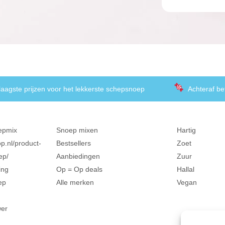
laagste prijzen voor het lekkerste schepsnoep
Achteraf be
epmix
Snoep mixen
Hartig
p.nl/product-
Bestsellers
Zoet
ep/
Aanbiedingen
Zuur
ing
Op = Op deals
Hallal
ep
Alle merken
Vegan
wer