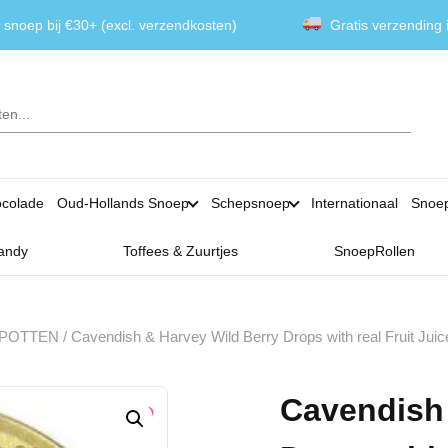
 snoep bij €30+ (excl. verzendkosten)
Gratis verzending
colade
Oud-Hollands Snoep
Schepsnoep
Internationaal
Snoe
andy
Toffees & Zuurtjes
SnoepRollen
 POTTEN
/ Cavendish & Harvey Wild Berry Drops with real Fruit Juic
Cavendish 