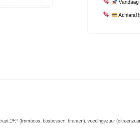
Vandaag b
Achteraf 
aat 1%* (framboos, bosbessen, bramen), voedingszuur (citroenzuur),