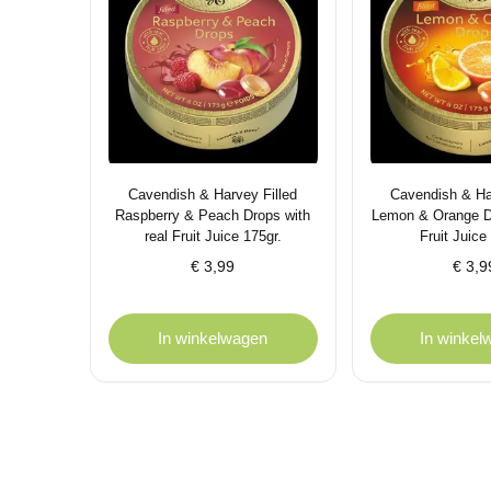
Cavendish & Harvey Filled
Cavendish & Ha
Raspberry & Peach Drops with
Lemon & Orange Dr
real Fruit Juice 175gr.
Fruit Juice
€
3,99
€
3,9
In winkelwagen
In winkel