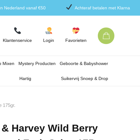
 in Nederland vanaf €50
Achteraf betalen met Klarna
Klantenservice
Login
Favorieten
p Mixen
Mystery Producten
Geboorte & Babyshower
Hartig
Suikervrij Snoep & Drop
e 175gr.
& Harvey Wild Berry