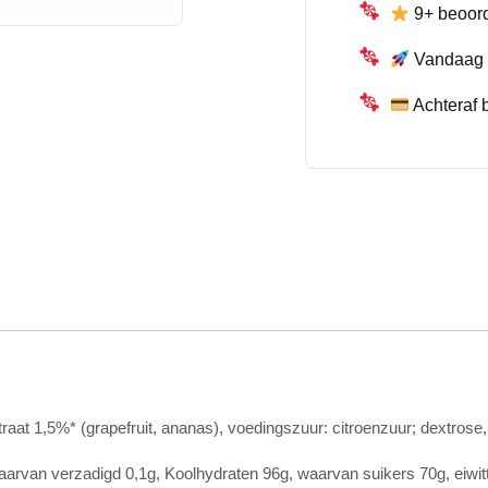
9+ beoor
Vandaag b
Achteraf 
at 1,5%* (grapefruit, ananas), voedingszuur: citroenzuur; dextrose, k
aarvan verzadigd 0,1g, Koolhydraten 96g, waarvan suikers 70g, eiwitt