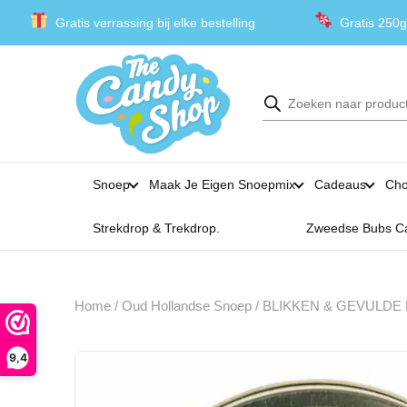
Gratis verrassing bij elke bestelling
Gratis 250g
Producten
zoeken
Snoep
Maak Je Eigen Snoepmix
Cadeaus
Cho
Strekdrop & Trekdrop.
Zweedse Bubs C
Home
/
Oud Hollandse Snoep
/
BLIKKEN & GEVULDE
9,4