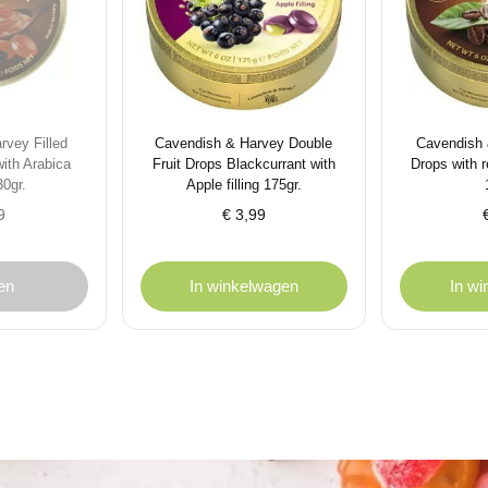
rvey Filled
Cavendish & Harvey Double
Cavendish 
ith Arabica
Fruit Drops Blackcurrant with
Drops with r
0gr.
Apple filling 175gr.
9
€
3,99
en
In winkelwagen
In w