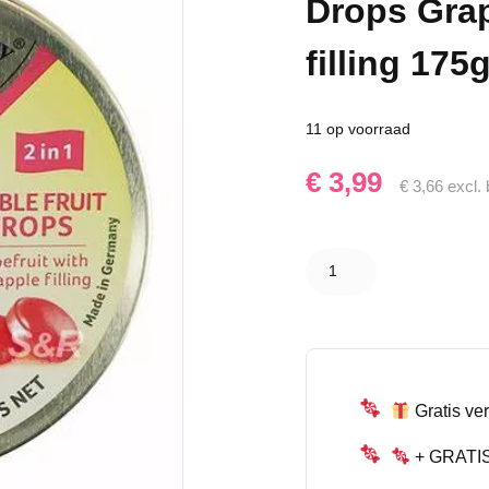
Drops Grap
filling 175g
11 op voorraad
€
3,99
€
3,66
excl. 
Cavendish
& Harvey
Double
Fruit
Drops
Grapefruit
with
Pineapple
filling
175gr.
Gratis ver
aantal
+ GRATIS 