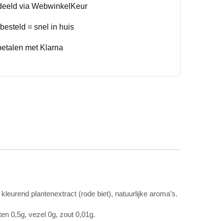
deeld via WebwinkelKeur
esteld = snel in huis
betalen met Klarna
leurend plantenextract (rode biet), natuurlijke aroma’s.
en 0,5g, vezel 0g, zout 0,01g.