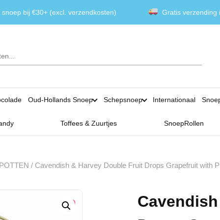
 snoep bij €30+ (excl. verzendkosten)
Gratis verzending
colade
Oud-Hollands Snoep
Schepsnoep
Internationaal
Snoe
andy
Toffees & Zuurtjes
SnoepRollen
 POTTEN
/ Cavendish & Harvey Double Fruit Drops Grapefruit with Pin
Cavendish 