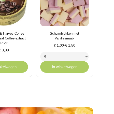
& Harvey Coffee
Schuimblokken met
eal Coffee extract
Vanillesmaak
175gr.
Prijsklasse:
€
1,00
-
€
1,50
€
3,99
€ 1,00
tot
€ 1,50
inkelwagen
In winkelwagen