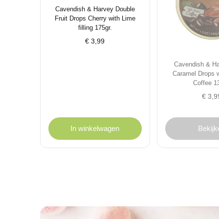
Cavendish & Harvey Double
Fruit Drops Cherry with Lime
filling 175gr.
€
3,99
Cavendish & Ha
Caramel Drops w
Coffee 13
€
3,9
In winkelwagen
Bekijk