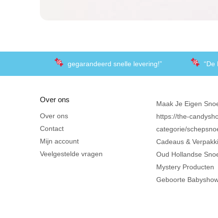
gegarandeerd snelle levering!”
“De 
Over ons
Maak Je Eigen Sno
Over ons
https://the-candysho
Contact
categorie/schepsno
Mijn account
Cadeaus & Verpakk
Veelgestelde vragen
Oud Hollandse Sno
Mystery Producten
Geboorte Babysho