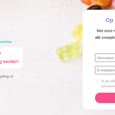
Op 
Met onze ni
alle snoeptr
service
?
g verder!
yshop.nl
Ik ga ak
persoon