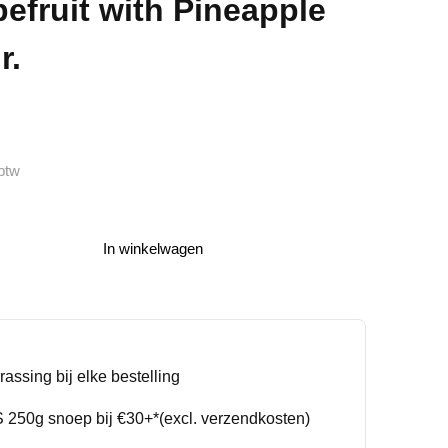
efruit with Pineapple
r.
btw
In winkelwagen
rassing bij elke bestelling
250g snoep bij €30+*(excl. verzendkosten)