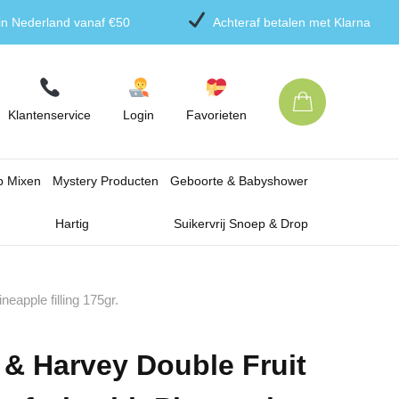
 in Nederland vanaf €50
Achteraf betalen met Klarna
Klantenservice
Login
Favorieten
p Mixen
Mystery Producten
Geboorte & Babyshower
Hartig
Suikervrij Snoep & Drop
eapple filling 175gr.
& Harvey Double Fruit