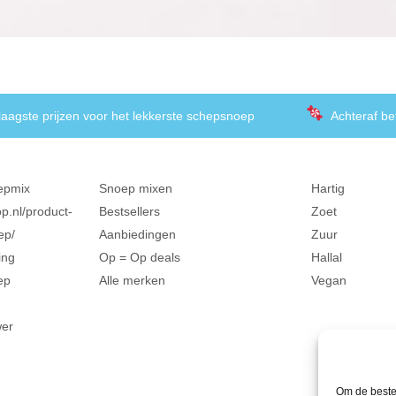
laagste prijzen voor het lekkerste schepsnoep
Achteraf be
epmix
Snoep mixen
Hartig
p.nl/product-
Bestsellers
Zoet
ep/
Aanbiedingen
Zuur
ing
Op = Op deals
Hallal
ep
Alle merken
Vegan
wer
Om de beste 