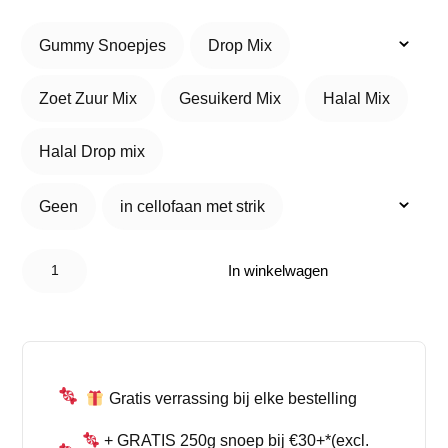
Gummy Snoepjes
Drop Mix
Gummy Snoepjes
Drop Mix
Zoet Zuur Mix
Gesuikerd Mix
Halal Mix
Zoet Zuur Mix
Gesuikerd Mix
Halal Mix
Halal Drop mix
Halal Drop mix
Geen
in cellofaan met strik
Geen
in cellofaan met strik
Candy
Bucket
In winkelwagen
Juf –
Cadeau
met
Snoepmix
aantal
Gratis verrassing bij elke bestelling
+ GRATIS 250g snoep bij €30+*(excl.