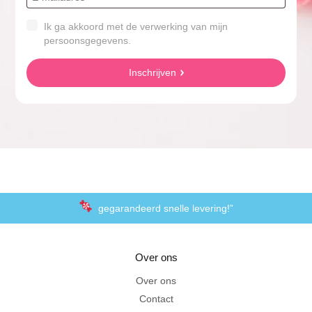
Ik ga akkoord met de verwerking van mijn
persoonsgegevens.
Inschrijven
gegarandeerd snelle levering!”
“De laagste prijzen voor het lekkerste schepsnoep
Over ons
Achteraf betalen met Klarna
Over ons
Contact
Al 20 jaar in Amersfoort