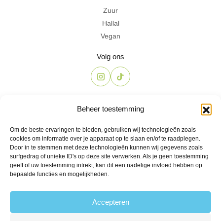
Zuur
Hallal
Vegan
Volg ons
Contact
Beheer toestemming
The Candyshop
Om de beste ervaringen te bieden, gebruiken wij technologieën zoals
info@the-candyshop.nl
cookies om informatie over je apparaat op te slaan en/of te raadplegen.
Langestraat 106, 3811 AK, Amersfoort
Door in te stemmen met deze technologieën kunnen wij gegevens zoals
surfgedrag of unieke ID's op deze site verwerken. Als je geen toestemming
geeft of uw toestemming intrekt, kan dit een nadelige invloed hebben op
bepaalde functies en mogelijkheden.
Accepteren