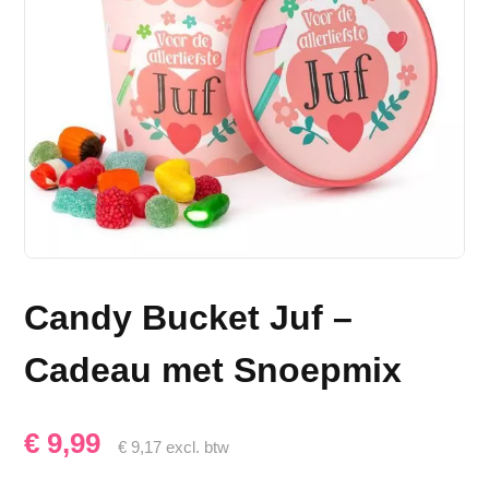
Candy Bucket Juf –
Cadeau met Snoepmix
€
9,99
€
9,17
excl. btw