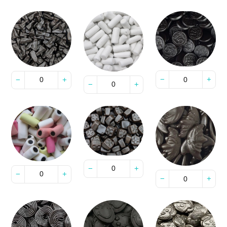
−
+
−
+
−
+
−
+
−
+
−
+