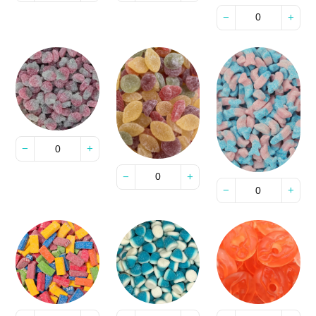
−
+
−
+
−
+
−
+
−
+
−
+
−
+