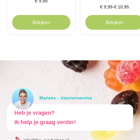
Prijsklasse:
€
9,99
-
€
10,95
€ 9,99
tot
Bekijken
Bekijken
€ 10,95
Marieke – klantenservice
Heb je vragen?
Ik help je graag verder!
info@the-candyshop.nl