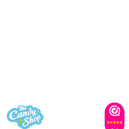
Snoepmix Samen
€
14,95
€
13,72
excl. btw
Kies
2
tot
5
snoepjes uit voor in de pick n mix zak!