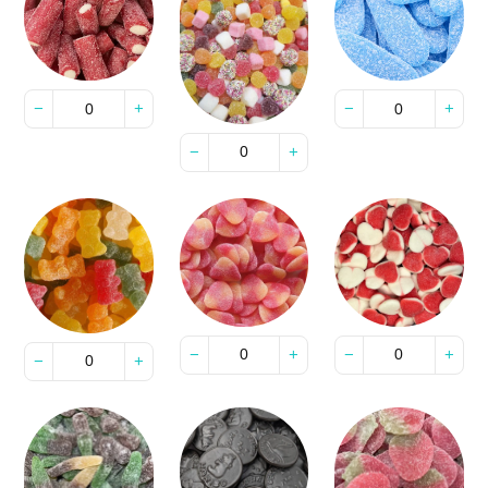
−
+
−
+
−
+
−
+
−
+
−
+