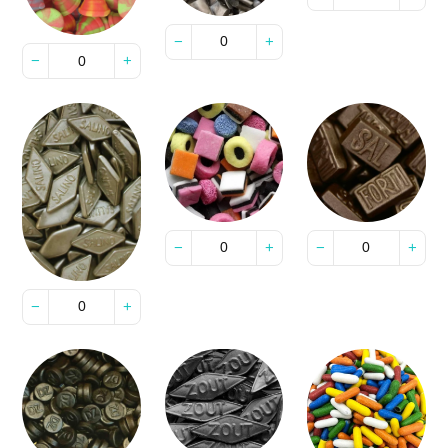
−
+
−
+
−
+
−
+
−
+