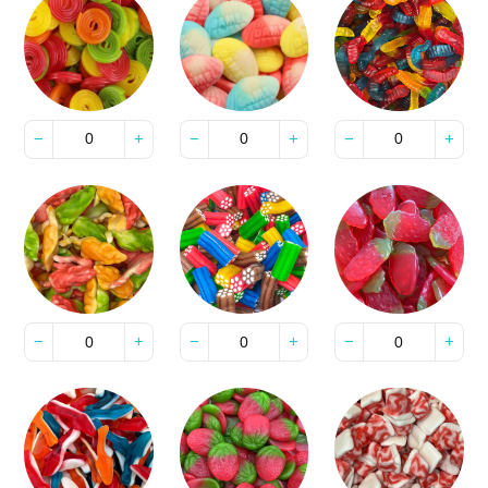
−
+
−
+
−
+
−
+
−
+
−
+