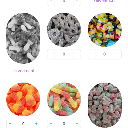
−
+
−
+
Uitverkocht
−
+
−
+