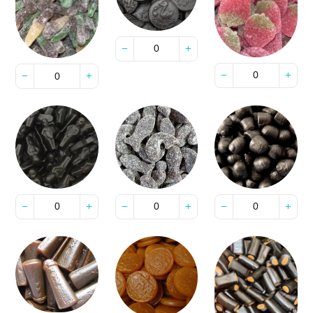
−
+
−
+
−
+
−
+
−
+
−
+