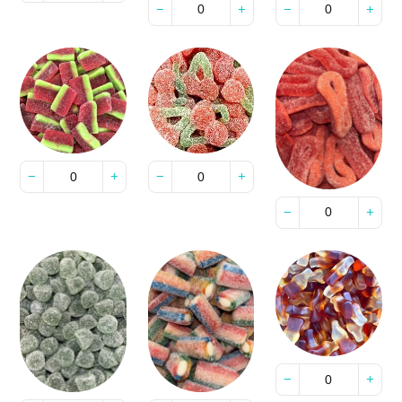
−
+
−
+
−
+
−
+