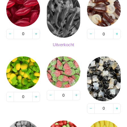
−
+
−
+
Uitverkocht
−
+
−
+
−
+