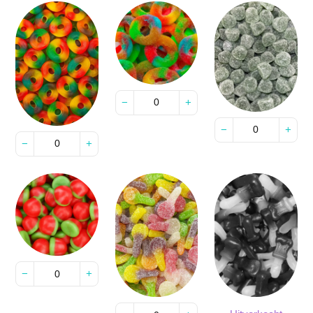
−
+
−
+
−
+
−
+
Uitverkocht
−
+