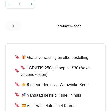
−
+
Candy
Bucket
In winkelwagen
Het Zit
D’rop –
Stel Zelf
Je 500g
Snoepmix
Samen
aantal
Gratis verrassing bij elke bestelling
+ GRATIS 250g snoep bij €30+*(excl.
verzendkosten)
9+ beoordeeld via WebwinkelKeur
Vandaag besteld = snel in huis
Achteraf betalen met Klarna