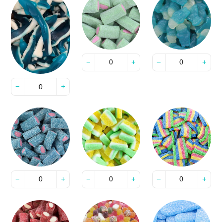
−
+
−
+
−
+
−
+
−
+
−
+