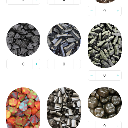
−
+
−
+
−
+
−
+
−
+