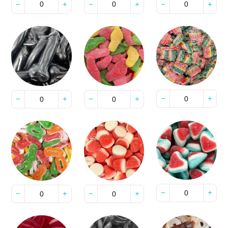
−
+
−
+
−
+
−
+
−
+
−
+