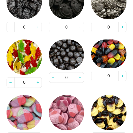
−
+
−
+
−
+
−
+
−
+
−
+