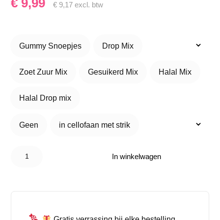
€
9,99
€
9,17
excl. btw
Gummy Snoepjes
Drop Mix
Gummy Snoepjes
Drop Mix
Zoet Zuur Mix
Gesuikerd Mix
Halal Mix
Zoet Zuur Mix
Gesuikerd Mix
Halal Mix
Halal Drop mix
Halal Drop mix
Geen
in cellofaan met strik
Geen
in cellofaan met strik
Candy
Bucket
In winkelwagen
Geslaagd
school –
Cadeau
met
Snoepmix
aantal
Gratis verrassing bij elke bestelling