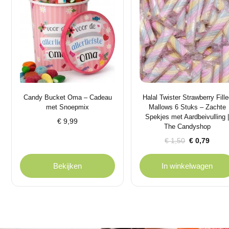
Candy Bucket Oma – Cadeau
Halal Twister Strawberry Fill
met Snoepmix
Mallows 6 Stuks – Zachte
Spekjes met Aardbeivulling 
€
9,99
The Candyshop
Oorspronkelijke
Huidige
€
1,50
€
0,79
prijs
prijs
was:
is:
Bekijken
In winkelwagen
€ 1,50.
€ 0,79.