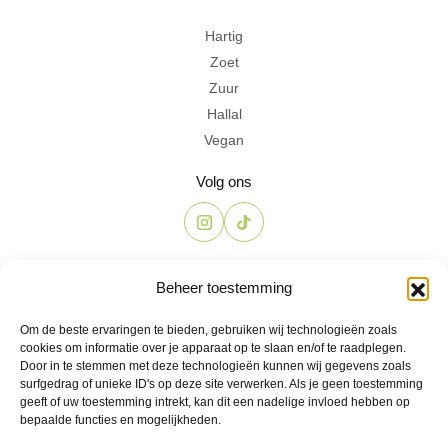
Hartig
Zoet
Zuur
Hallal
Vegan
Volg ons
Contact
Beheer toestemming
The Candyshop
Om de beste ervaringen te bieden, gebruiken wij technologieën zoals
info@the-candyshop.nl
cookies om informatie over je apparaat op te slaan en/of te raadplegen.
Langestraat 106, 3811 AK, Amersfoort
Door in te stemmen met deze technologieën kunnen wij gegevens zoals
surfgedrag of unieke ID's op deze site verwerken. Als je geen toestemming
geeft of uw toestemming intrekt, kan dit een nadelige invloed hebben op
bepaalde functies en mogelijkheden.