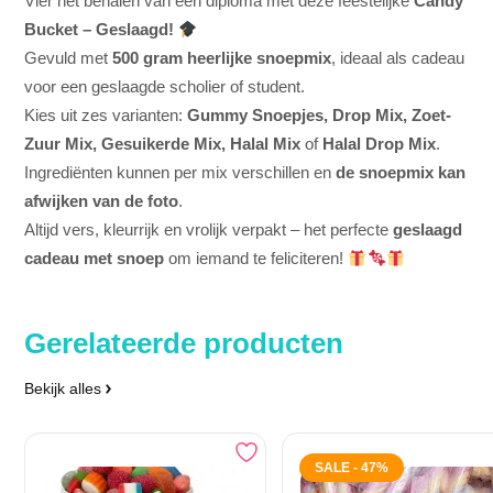
Vier het behalen van een diploma met deze feestelijke
Candy
Bucket – Geslaagd!
Gevuld met
500 gram heerlijke snoepmix
, ideaal als cadeau
voor een geslaagde scholier of student.
Kies uit zes varianten:
Gummy Snoepjes, Drop Mix, Zoet-
Zuur Mix, Gesuikerde Mix, Halal Mix
of
Halal Drop Mix
.
Ingrediënten kunnen per mix verschillen en
de snoepmix kan
afwijken van de foto
.
Altijd vers, kleurrijk en vrolijk verpakt – het perfecte
geslaagd
cadeau met snoep
om iemand te feliciteren!
Gerelateerde producten
Bekijk alles
SALE - 47%