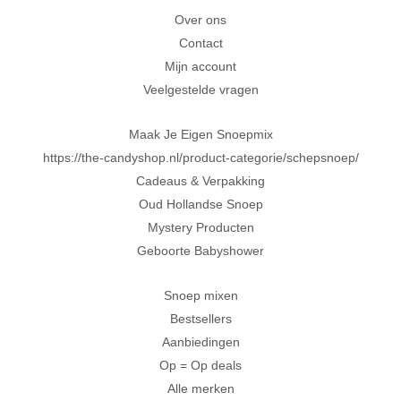
Achteraf betalen met Klarna
Over ons
Contact
Al 20 jaar in Amersfoort
Mijn account
Veelgestelde vragen
Maak Je Eigen Snoepmix
https://the-candyshop.nl/product-categorie/schepsnoep/
Cadeaus & Verpakking
Oud Hollandse Snoep
Mystery Producten
Geboorte Babyshower
Snoep mixen
Bestsellers
Aanbiedingen
Op = Op deals
Alle merken