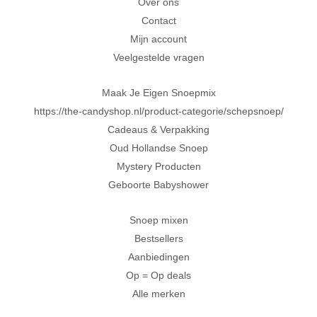
Over ons
Contact
Al 20 jaar in Amersfoort
Mijn account
Veelgestelde vragen
Maak Je Eigen Snoepmix
https://the-candyshop.nl/product-categorie/schepsnoep/
Cadeaus & Verpakking
Oud Hollandse Snoep
Mystery Producten
Geboorte Babyshower
Snoep mixen
Bestsellers
Aanbiedingen
Op = Op deals
Alle merken