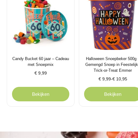
Candy Bucket 60 jaar – Cadeau
Halloween Snoepbeker 500g 
met Snoepmix
Gemengd Snoep in Feestelij
Trick-or-Treat Emmer
€
9,99
Prijsklasse:
€
9,99
-
€
10,95
€ 9,99
tot
Bekijken
Bekijken
€ 10,95