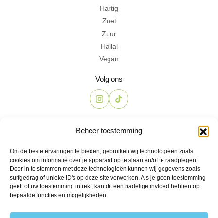
Hartig
Zoet
Zuur
Hallal
Vegan
Volg ons
Contact
Beheer toestemming
The Candyshop
Om de beste ervaringen te bieden, gebruiken wij technologieën zoals
info@the-candyshop.nl
cookies om informatie over je apparaat op te slaan en/of te raadplegen.
Langestraat 106, 3811 AK, Amersfoort
Door in te stemmen met deze technologieën kunnen wij gegevens zoals
surfgedrag of unieke ID's op deze site verwerken. Als je geen toestemming
geeft of uw toestemming intrekt, kan dit een nadelige invloed hebben op
bepaalde functies en mogelijkheden.