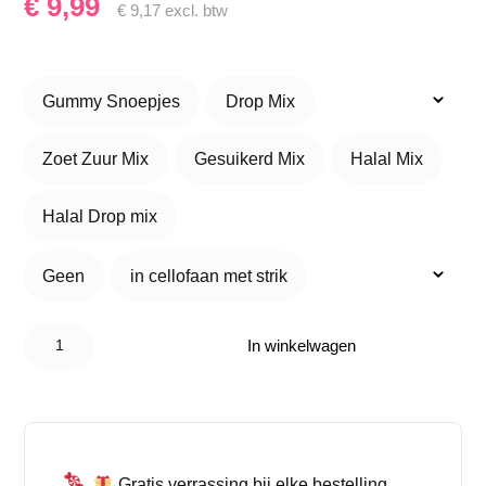
€
9,99
€
9,17
excl. btw
Gummy Snoepjes
Drop Mix
Gummy Snoepjes
Drop Mix
Zoet Zuur Mix
Gesuikerd Mix
Halal Mix
Zoet Zuur Mix
Gesuikerd Mix
Halal Mix
Halal Drop mix
Halal Drop mix
Geen
in cellofaan met strik
Geen
in cellofaan met strik
Candy
Bucket
In winkelwagen
Gefeliciteerd
– Cadeau
met
Snoepmix
aantal
Gratis verrassing bij elke bestelling