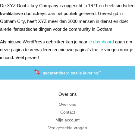
De XYZ Doohickey Company is opgericht in 1971 en heeft sindsdien
kwalitatieve doohickeys aan het publiek geleverd. Gevestigd in
Gotham City, heeft XYZ meer dan 2000 mensen in dienst en doet
allerlei fantastische dingen voor de community in Gotham.
Als nieuwe WordPress gebruiker kan je naar
je dashboard
gaan om
deze pagina te verwijderen en nieuwe pagina’s toe te voegen voor je
inhoud. Veel plezier!
gegarandeerd snelle levering!”
“De laagste prijzen voor het lekkerste schepsnoep
Over ons
Achteraf betalen met Klarna
Over ons
Contact
Al 20 jaar in Amersfoort
Mijn account
Veelgestelde vragen