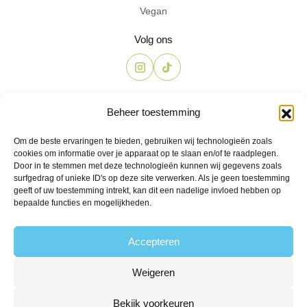
Vegan
Volg ons
Contact
Beheer toestemming
The Candyshop
Om de beste ervaringen te bieden, gebruiken wij technologieën zoals
info@the-candyshop.nl
cookies om informatie over je apparaat op te slaan en/of te raadplegen.
Langestraat 106, 3811 AK, Amersfoort
Door in te stemmen met deze technologieën kunnen wij gegevens zoals
surfgedrag of unieke ID's op deze site verwerken. Als je geen toestemming
geeft of uw toestemming intrekt, kan dit een nadelige invloed hebben op
bepaalde functies en mogelijkheden.
Accepteren
Weigeren
© 2026 Alle rechten voorbehouden
Algemene voorwaarden
Privacy
Klachtenregeling
Retourbeleid
Bekijk voorkeuren