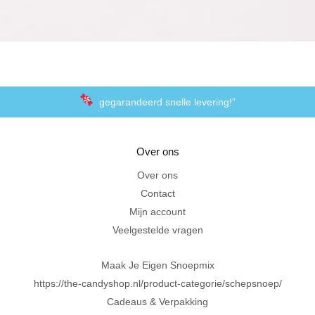
gegarandeerd snelle levering!”
“De laagste prijzen voor het lekkerste schepsnoep
Over ons
Achteraf betalen met Klarna
Over ons
Contact
Al 20 jaar in Amersfoort
Mijn account
Veelgestelde vragen
Maak Je Eigen Snoepmix
https://the-candyshop.nl/product-categorie/schepsnoep/
Cadeaus & Verpakking