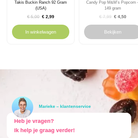
Takis Buckin Ranch 92 Gram
Candy Pop M&M’s Popcorn 
(USA)
149 gram
Oorspronkelijke
Huidige
Oorspronkelijke
Huidige
€
5,00
€
2,99
€
7,99
€
4,50
prijs
prijs
prijs
prijs
was:
is:
was:
is:
In winkelwagen
Bekijken
€ 5,00.
€ 2,99.
€ 7,99.
€ 4,50.
Marieke – klantenservice
Heb je vragen?
Ik help je graag verder!