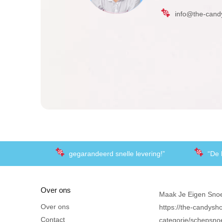
info@the-cand
gegarandeerd snelle levering!”
“De 
Over ons
Maak Je Eigen Sno
Over ons
https://the-candysho
Contact
categorie/schepsno