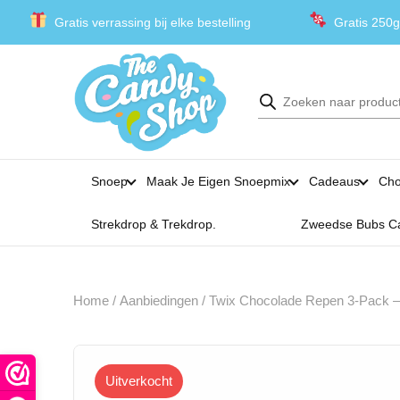
Gratis verrassing bij elke bestelling
Gratis 250g
Producten
zoeken
Snoep
Maak Je Eigen Snoepmix
Cadeaus
Cho
Strekdrop & Trekdrop.
Zweedse Bubs C
Home
/
Aanbiedingen
/ Twix Chocolade Repen 3-Pack –
Uitverkocht