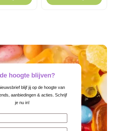
19.
99.
de hoogte blijven?
euwsbrief blijf jij op de hoogte van
ends, aanbiedingen & acties. Schrijf
je nu in!