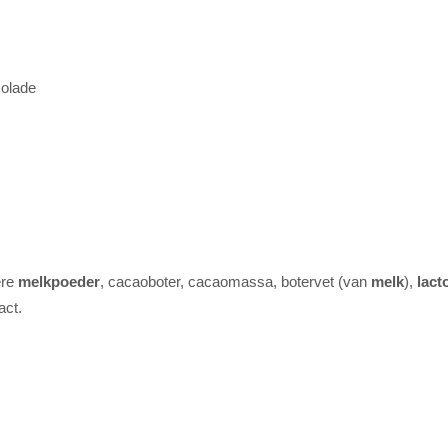
colade
ere
melkpoeder
, cacaoboter, cacaomassa, botervet (van
melk
),
lact
act.