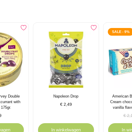
SALE - 9%
rvey Double
Napoleon Drop
American B
currant with
Cream chocol
€
2,49
g 175gr.
vanilla flav
Oors
Huid
9
€
2,
prijs
prijs
was:
is:
wagen
In winkelwagen
In w