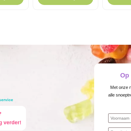
€ 2,
€ 1,
Op 
Met onze ni
alle snoeptr
service
?
g verder!