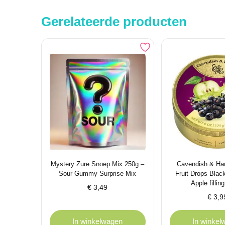
Gerelateerde producten
Mystery Zure Snoep Mix 250g –
Cavendish & Ha
Sour Gummy Surprise Mix
Fruit Drops Black
Apple fillin
€
3,49
€
3,9
In winkelwagen
In winkel