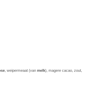
ose
, weipermeaat (van
melk
), magere cacao, zout,