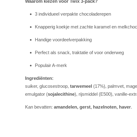
Waarom kiezen voor Twix 3-pack?
3 individueel verpakte chocoladerepen
Knapperig koekje met zachte karamel en melkcho
Handige voordeelverpakking
Perfect als snack, traktatie of voor onderweg
Populair A-merk
Ingrediënten:
suiker, glucosestroop,
tarwemeel
(17%), palmvet, mag
emulgator (
sojalecithine
), rijsmiddel (E500), vanille-extr
Kan bevatten:
amandelen, gerst, hazelnoten, haver
.