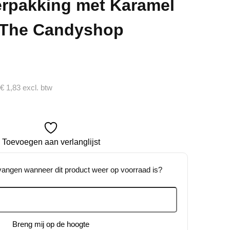
erpakking met Karamel
| The Candyshop
ke
€
1,83
excl. btw
Toevoegen aan verlanglijst
tvangen wanneer dit product weer op voorraad is?
Breng mij op de hoogte