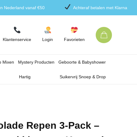
 in Nederland vanaf €50
Achteraf betalen met Klarna
Klantenservice
Login
Favorieten
p Mixen
Mystery Producten
Geboorte & Babyshower
Hartig
Suikervrij Snoep & Drop
olade Repen 3-Pack –