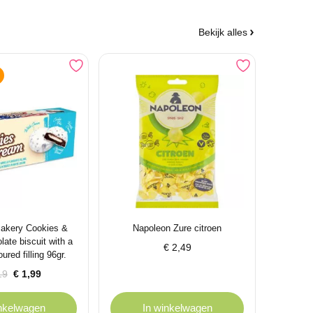
Bekijk alles
akery Cookies &
Napoleon Zure citroen
ate biscuit with a
€
2,49
oured filling 96gr.
pronkelijke
ige
19
€
1,99
inkelwagen
In winkelwagen