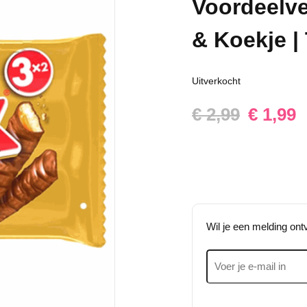
Voordeelv
& Koekje 
Uitverkocht
Oorspronkelij
Huidige
€
2,99
€
1,99
prijs
prijs
was:
is:
€ 2,99.
€ 1,99.
Wil je een melding on