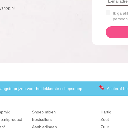
yshop.nl
Ik ga ak
persoon
laagste prijzen voor het lekkerste schepsnoep
Achteraf be
epmix
Snoep mixen
Hartig
p.nl/product-
Bestsellers
Zoet
ep/
Aanbiedingen
Zuur