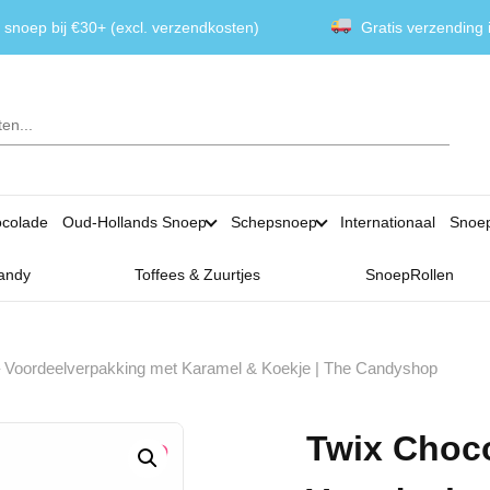
 snoep bij €30+ (excl. verzendkosten)
Gratis verzending
colade
Oud-Hollands Snoep
Schepsnoep
Internationaal
Snoe
andy
Toffees & Zuurtjes
SnoepRollen
 Voordeelverpakking met Karamel & Koekje | The Candyshop
Twix Choc