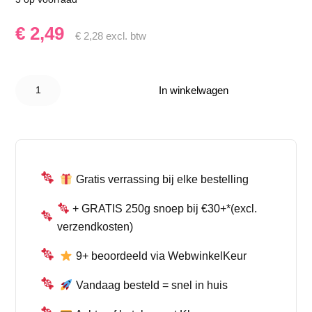
€
2,49
€
2,28
excl. btw
Toxic
Waste
In winkelwagen
Yellow
Sour
Candy
Drum
42g –
Extreem
Zuur
Snoep
Gratis verrassing bij elke bestelling
aantal
+ GRATIS 250g snoep bij €30+*(excl.
verzendkosten)
9+ beoordeeld via WebwinkelKeur
Vandaag besteld = snel in huis