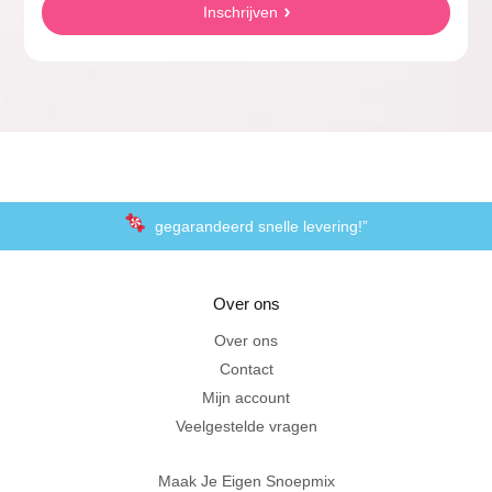
Inschrijven
gegarandeerd snelle levering!”
“De laagste prijzen voor het lekkerste schepsnoep
Over ons
Achteraf betalen met Klarna
Over ons
Contact
Al 20 jaar in Amersfoort
Mijn account
Veelgestelde vragen
Maak Je Eigen Snoepmix