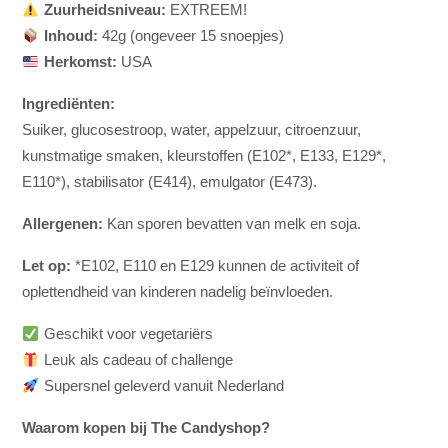
Zuurheidsniveau:
EXTREEM!
Inhoud:
42g (ongeveer 15 snoepjes)
Herkomst:
USA
Ingrediënten:
Suiker, glucosestroop, water, appelzuur, citroenzuur,
kunstmatige smaken, kleurstoffen (E102*, E133, E129*,
E110*), stabilisator (E414), emulgator (E473).
Allergenen:
Kan sporen bevatten van melk en soja.
Let op:
*E102, E110 en E129 kunnen de activiteit of
oplettendheid van kinderen nadelig beïnvloeden.
Geschikt voor vegetariërs
Leuk als cadeau of challenge
Supersnel geleverd vanuit Nederland
Waarom kopen bij The Candyshop?