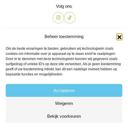
Volg ons
Contact
Beheer toestemming
The Candyshop
Om de beste ervaringen te bieden, gebruiken wij technologieën zoals
info@the-candyshop.nl
cookies om informatie over je apparaat op te slaan en/of te raadplegen.
Langestraat 106, 3811 AK, Amersfoort
Door in te stemmen met deze technologieën kunnen wij gegevens zoals
surfgedrag of unieke ID's op deze site verwerken. Als je geen toestemming
geeft of uw toestemming intrekt, kan dit een nadelige invloed hebben op
bepaalde functies en mogelijkheden.
Accepteren
Weigeren
© 2026 Alle rechten voorbehouden
Algemene voorwaarden
Privacy
Klachtenregeling
Retourbeleid
Bekijk voorkeuren
Leveringsvoorwaarden
Powered by Fyrst