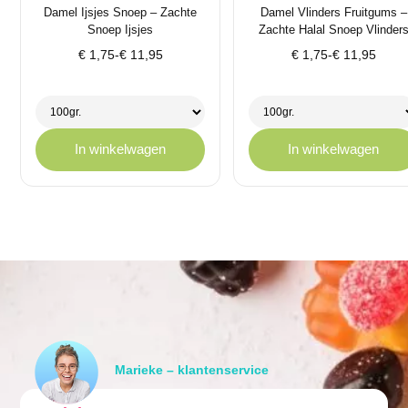
Damel Ijsjes Snoep – Zachte
Damel Vlinders Fruitgums –
Snoep Ijsjes
Zachte Halal Snoep Vlinder
Prijsklasse:
Prijsklasse:
€
1,75
-
€
11,95
€
1,75
-
€
11,95
€ 1,75
€ 1,75
tot
tot
€ 11,95
€ 11,95
In winkelwagen
In winkelwagen
Marieke – klantenservice