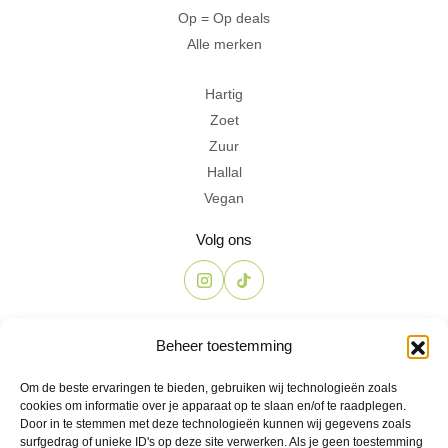
Op = Op deals
Alle merken
Hartig
Zoet
Zuur
Hallal
Vegan
Volg ons
Contact
Beheer toestemming
The Candyshop
Om de beste ervaringen te bieden, gebruiken wij technologieën zoals
info@the-candyshop.nl
cookies om informatie over je apparaat op te slaan en/of te raadplegen.
Langestraat 106, 3811 AK, Amersfoort
Door in te stemmen met deze technologieën kunnen wij gegevens zoals
surfgedrag of unieke ID's op deze site verwerken. Als je geen toestemming