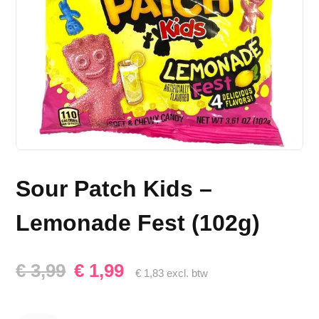
Sour Patch Kids –
Lemonade Fest (102g)
Oorspronkelijke
Huidige
€
3,99
€
1,99
€
1,83
excl. btw
prijs
prijs
Sour