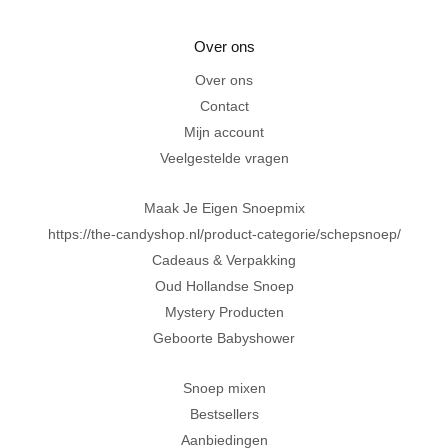
“De laagste prijzen voor het lekkerste schepsnoep
Over ons
Achteraf betalen met Klarna
Over ons
Contact
Al 20 jaar in Amersfoort
Mijn account
Veelgestelde vragen
Maak Je Eigen Snoepmix
https://the-candyshop.nl/product-categorie/schepsnoep/
Cadeaus & Verpakking
Oud Hollandse Snoep
Mystery Producten
Geboorte Babyshower
Snoep mixen
Bestsellers
Aanbiedingen