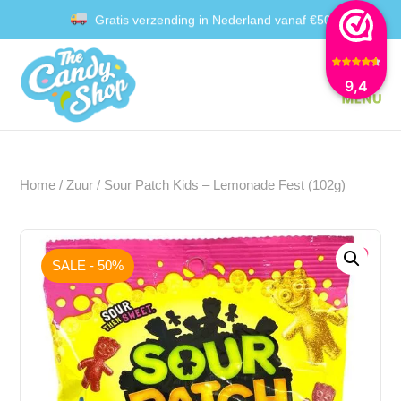
Gratis verzending in Nederland vanaf €50
Achteraf betalen met Klarna
9,4
Home
/
Zuur
/ Sour Patch Kids – Lemonade Fest (102g)
SALE - 50%