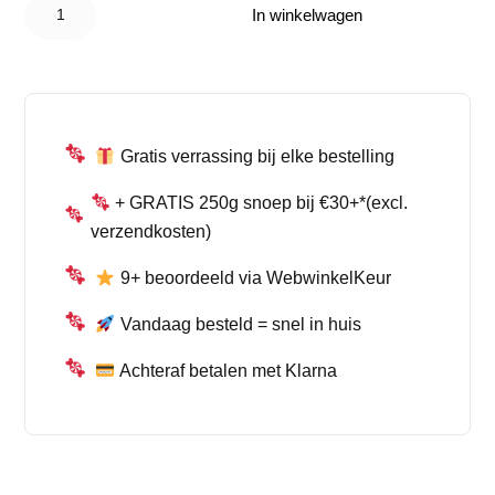
was:
is:
Patch
In winkelwagen
Kids -
€ 3,99.
€ 1,99.
Lemonade
Fest
(102g)
aantal
Gratis verrassing bij elke bestelling
+ GRATIS 250g snoep bij €30+*(excl.
verzendkosten)
9+ beoordeeld via WebwinkelKeur
Vandaag besteld = snel in huis
Achteraf betalen met Klarna