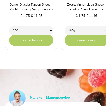
Damel Dracula Tanden Snoep –
Zwarte Anijsmuizen Snoep 
Zachte Gummy Vampiertanden
Trekdrop Smaak van Frisia
Prijsklasse:
Prijsklasse:
€
1,75
-
€
11,95
€
1,75
-
€
11,95
€ 1,75
€ 1,75
tot
tot
€ 11,95
€ 11,95
In winkelwagen
In winkelwagen
Marieke – klantenservice