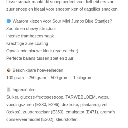
frisse smaak maakt dit snoep perfect voor liefhebbers van
zuur snoep en ideaal voor snoepmixen of dagelijks snacken.
Waarom kiezen voor Sour Mini Jumbo Blue Staafjes?
Zachte en chewy structuur
Intense frambozensmaak
Krachtige zure coating
Opvallende blauwe kleur (eye-catcher)
Perfecte balans tussen zoet en zuur
Beschikbare hoeveelheden
100 gram – 250 gram – 500 gram – 1 kilogram
Ingrediënten
Suiker, glucose-fructosestroop, TARWEBLOEM, water,
voedingszuren (E330, E296), dextrose, plantaardig vet
(kokos), zuurteregelaar (E350), emulgator (E471), aroma’s,
conserveermiddel (E202), kleurstoffen.