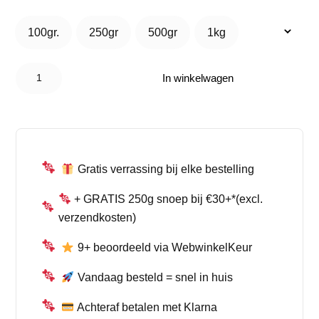
tot
100gr.
250gr
500gr
1kg
100gr.
250gr
500gr
1kg
€ 11,95
Damel
Sour
In winkelwagen
Mini
Jumbo
Blue
Staafjes
aantal
Gratis verrassing bij elke bestelling
+ GRATIS 250g snoep bij €30+*(excl.
verzendkosten)
9+ beoordeeld via WebwinkelKeur
Vandaag besteld = snel in huis
Achteraf betalen met Klarna