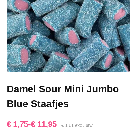
Damel Sour Mini Jumbo
Blue Staafjes
Prijsklasse:
€
1,75
-
€
11,95
€
1,61
excl. btw
€ 1,75