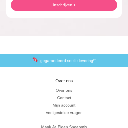
Inschrijven
gegarandeerd snelle levering!”
“De laagste prijzen voor het lekkerste schepsnoep
Over ons
Achteraf betalen met Klarna
Over ons
Contact
Al 20 jaar in Amersfoort
Mijn account
Veelgestelde vragen
Maak Je Eigen Snoepmix