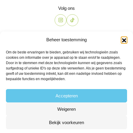
Volg ons
Contact
Beheer toestemming
The Candyshop
Om de beste ervaringen te bieden, gebruiken wij technologieën zoals
info@the-candyshop.nl
cookies om informatie over je apparaat op te slaan en/of te raadplegen.
Langestraat 106, 3811 AK, Amersfoort
Door in te stemmen met deze technologieën kunnen wij gegevens zoals
surfgedrag of unieke ID's op deze site verwerken. Als je geen toestemming
geeft of uw toestemming intrekt, kan dit een nadelige invloed hebben op
bepaalde functies en mogelijkheden.
Accepteren
Weigeren
© 2026 Alle rechten voorbehouden
Algemene voorwaarden
Privacy
Klachtenregeling
Retourbeleid
Bekijk voorkeuren
Leveringsvoorwaarden
Powered by Fyrst