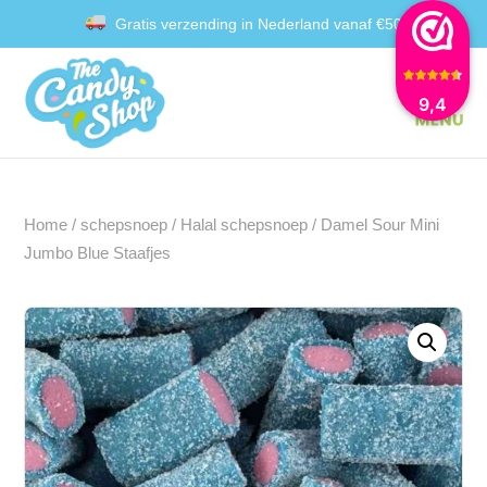
Gratis verzending in Nederland vanaf €50
Achteraf betalen met Klarna
9,4
Home
/
schepsnoep
/
Halal schepsnoep
/ Damel Sour Mini
Jumbo Blue Staafjes