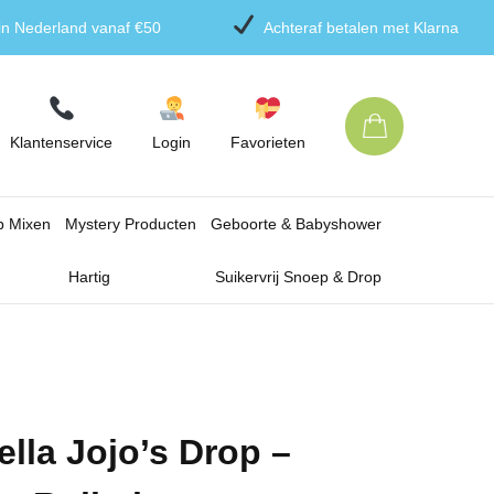
 in Nederland vanaf €50
Achteraf betalen met Klarna
Klantenservice
Login
Favorieten
p Mixen
Mystery Producten
Geboorte & Babyshower
Hartig
Suikervrij Snoep & Drop
ella Jojo’s Drop –