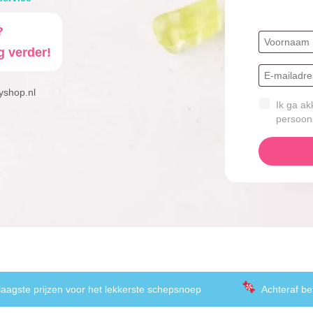
?
g verder!
yshop.nl
Ik ga ak
persoon
laagste prijzen voor het lekkerste schepsnoep
Achteraf be