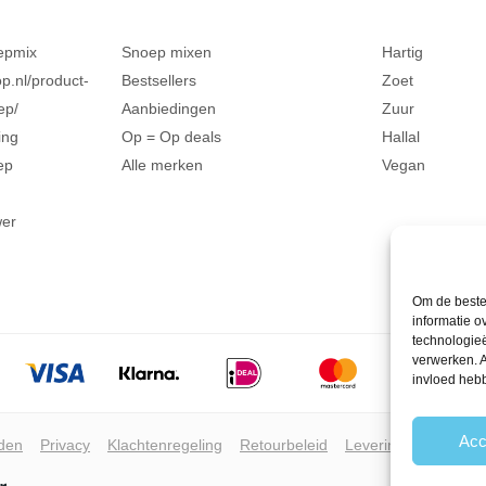
epmix
Snoep mixen
Hartig
p.nl/product-
Bestsellers
Zoet
ep/
Aanbiedingen
Zuur
ing
Op = Op deals
Hallal
ep
Alle merken
Vegan
wer
Om de beste 
informatie o
technologieë
verwerken. A
invloed heb
Acc
den
Privacy
Klachtenregeling
Retourbeleid
Leveringsvoorwaar