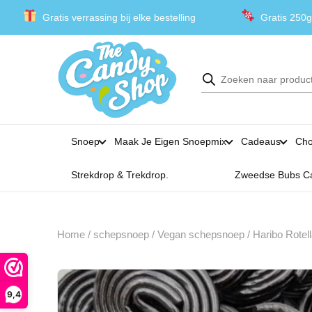
Gratis verrassing bij elke bestelling
Gratis 250g
Producten
zoeken
Snoep
Maak Je Eigen Snoepmix
Cadeaus
Cho
Strekdrop & Trekdrop.
Zweedse Bubs C
Home
/
schepsnoep
/
Vegan schepsnoep
/ Haribo Rotel
9,4