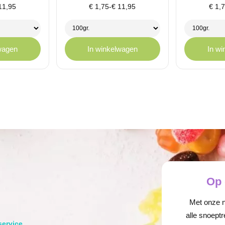
e:
Prijsklasse:
Prijs
1,95
€
1,75
-
€
11,95
€
1,
€ 1,75
€ 1,
tot
tot
€ 11,95
€ 11
wagen
In winkelwagen
In w
Op 
Met onze ni
alle snoeptr
service