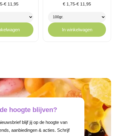
klasse:
Prijsklasse:
75
-
€
11,95
€
1,75
-
€
11,95
75
€ 1,75
tot
,95
€ 11,95
inkelwagen
In winkelwagen
de hoogte blijven?
euwsbrief blijf jij op de hoogte van
ends, aanbiedingen & acties. Schrijf