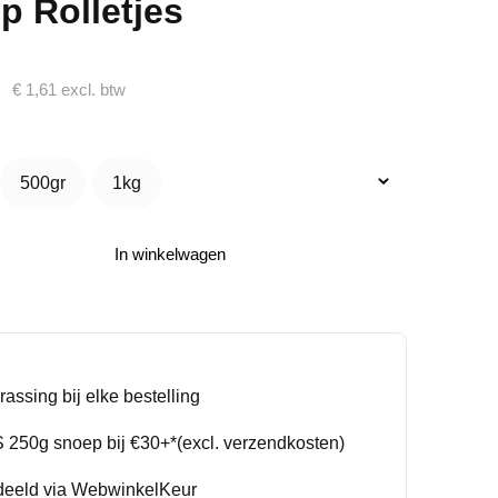
p Rolletjes
€
1,61
excl. btw
500gr
1kg
500gr
1kg
In winkelwagen
rassing bij elke bestelling
250g snoep bij €30+*(excl. verzendkosten)
deeld via WebwinkelKeur