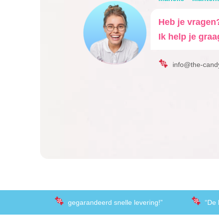
Heb je vragen
Ik help je graa
info@the-cand
gegarandeerd snelle levering!”
“De 