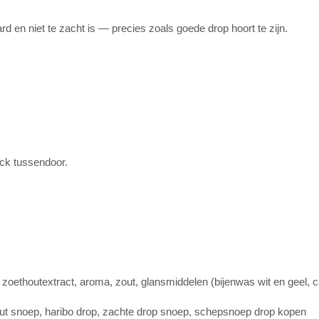
ard en niet te zacht is — precies zoals goede drop hoort te zijn.
ack tussendoor.
 zoethoutextract, aroma, zout, glansmiddelen (bijenwas wit en geel,
oethout snoep, haribo drop, zachte drop snoep, schepsnoep drop kopen