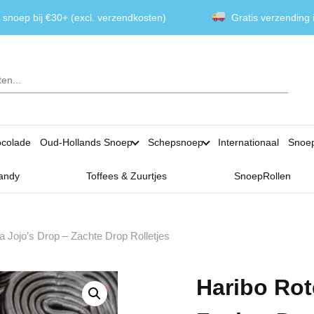
 snoep bij €30+ (excl. verzendkosten)
Gratis verzending
colade
Oud-Hollands Snoep
Schepsnoep
Internationaal
Snoe
andy
Toffees & Zuurtjes
SnoepRollen
la Jojo’s Drop – Zachte Drop Rolletjes
Haribo Rot