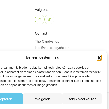
Volg ons
Contact
The Candyshop
info@the-candyshop.nl
Langestraat 106, 3811 AK,
Beheer toestemming
Amersfoort
ervaringen te bieden, gebruiken wij technologieën zoals cookies om
ver je apparaat op te slaan en/of te raadplegen. Door in te stemmen met deze
n kunnen wij gegevens zoals surfgedrag of unieke ID's op deze site
ls je geen toestemming geeft of uw toestemming intrekt, kan dit een nadelige
ben op bepaalde functies en mogelijkheden.
epteren
Weigeren
Bekijk voorkeuren
den
Powered by Fyrst