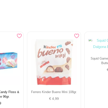
Squid Game
Butt
Candy Floss &
Ferrero Kinder Bueno Mini 108gr.
e 96gr.
€
4,99
9