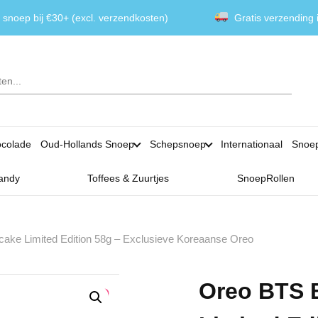
 snoep bij €30+ (excl. verzendkosten)
Gratis verzending
colade
Oud-Hollands Snoep
Schepsnoep
Internationaal
Snoe
andy
Toffees & Zuurtjes
SnoepRollen
ake Limited Edition 58g – Exclusieve Koreaanse Oreo
Oreo BTS 