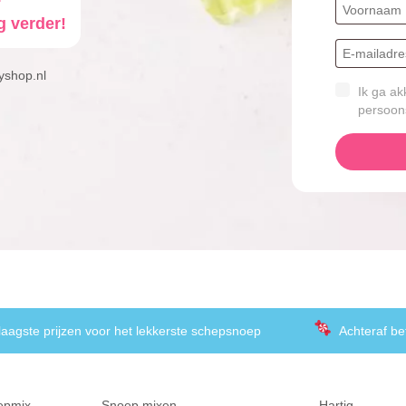
g verder!
yshop.nl
Ik ga ak
persoon
laagste prijzen voor het lekkerste schepsnoep
Achteraf be
epmix
Snoep mixen
Hartig