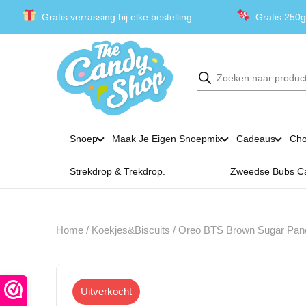
Gratis verrassing bij elke bestelling
Gratis 250g
Producten
zoeken
Snoep
Maak Je Eigen Snoepmix
Cadeaus
Cho
Strekdrop & Trekdrop.
Zweedse Bubs C
Home
/
Koekjes&Biscuits
/ Oreo BTS Brown Sugar Panc
Uitverkocht