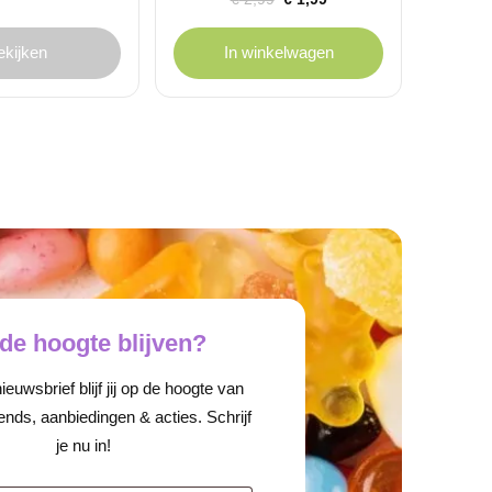
prijs
prijs
was:
is:
ekijken
In winkelwagen
€ 2,99.
€ 1,99.
de hoogte blijven?
euwsbrief blijf jij op de hoogte van
ends, aanbiedingen & acties. Schrijf
je nu in!