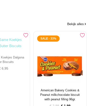
Bekijk alles
SALE - 33%
 Koekjes Dalgona
er Biscuits
€
6,95
American Bakery Cookies &
Peanut milkchocolate biscuit
with peanut filling 96gr.
Oorspronkelijke
Huidige
€
2,99
€
1,99