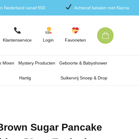
 in Nederland vanaf €50
Achteraf betalen met Klarna
Klantenservice
Login
Favorieten
p Mixen
Mystery Producten
Geboorte & Babyshower
Hartig
Suikervrij Snoep & Drop
Brown Sugar Pancake