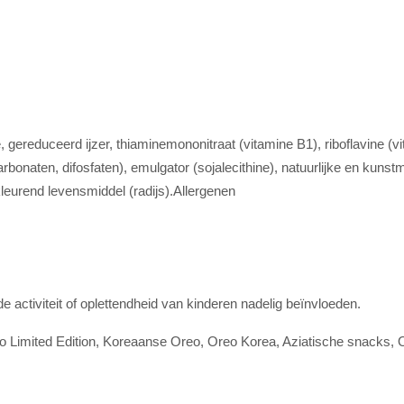
 gereduceerd ijzer, thiaminemononitraat (vitamine B1), riboflavine (vit
rbonaten, difosfaten), emulgator (sojalecithine), natuurlijke en kuns
leurend levensmiddel (radijs).Allergenen
e activiteit of oplettendheid van kinderen nadelig beïnvloeden.
Limited Edition, Koreaanse Oreo, Oreo Korea, Aziatische snacks, 