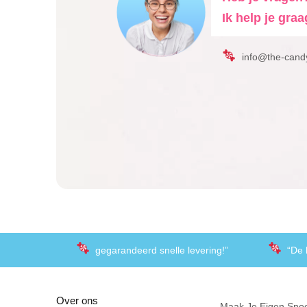
Ik help je graa
info@the-cand
gegarandeerd snelle levering!”
“De 
Over ons
Maak Je Eigen Sno