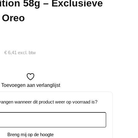
ition 58g – Exclusieve
 Oreo
ke
€
6,41
excl. btw
Toevoegen aan verlanglijst
tvangen wanneer dit product weer op voorraad is?
Breng mij op de hoogte