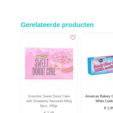
Gerelateerde producten
Snazzles Sweet Donut Cake
American Bakery 
with Strawberry flavoured filling
White Cooki
6pcs. 240gr.
€
1,9
€
2,49