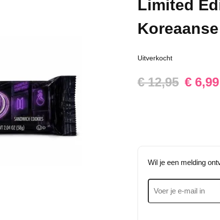
Limited Ed
Koreaanse
Uitverkocht
Oorspronkelij
Huidige
€
12,95
€
6,99
prijs
prijs
was:
is:
€ 12,95.
€ 6,99.
Wil je een melding on