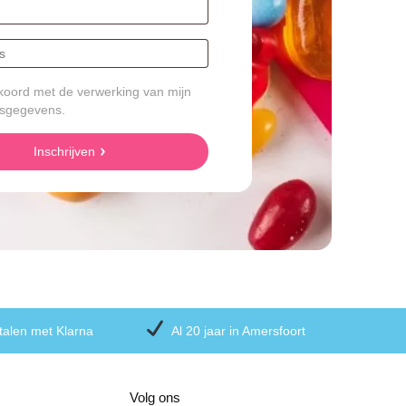
koord met de verwerking van mijn
sgegevens.
Inschrijven
talen met Klarna
Al 20 jaar in Amersfoort
Volg ons