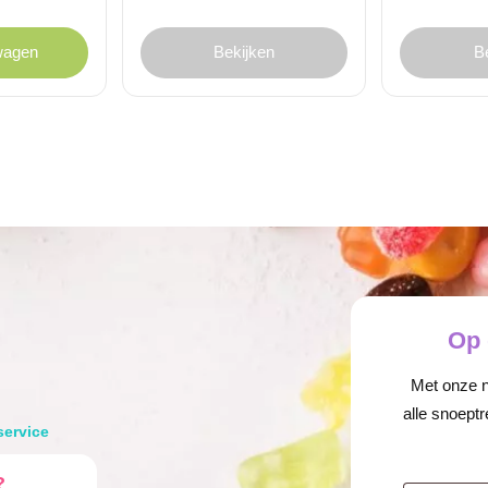
wagen
Bekijken
B
Op 
Met onze ni
alle snoeptr
service
?