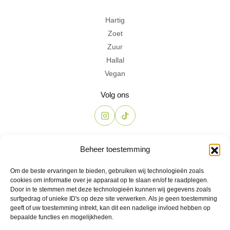
Hartig
Zoet
Zuur
Hallal
Vegan
Volg ons
Contact
Beheer toestemming
The Candyshop
Om de beste ervaringen te bieden, gebruiken wij technologieën zoals
info@the-candyshop.nl
cookies om informatie over je apparaat op te slaan en/of te raadplegen.
Langestraat 106, 3811 AK, Amersfoort
Door in te stemmen met deze technologieën kunnen wij gegevens zoals
surfgedrag of unieke ID's op deze site verwerken. Als je geen toestemming
geeft of uw toestemming intrekt, kan dit een nadelige invloed hebben op
bepaalde functies en mogelijkheden.