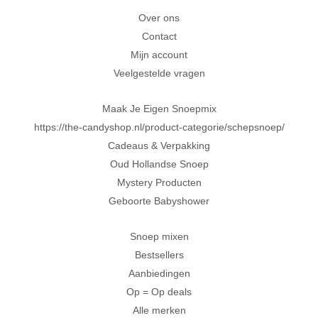
Achteraf betalen met Klarna
Over ons
Contact
Al 20 jaar in Amersfoort
Mijn account
Veelgestelde vragen
Maak Je Eigen Snoepmix
https://the-candyshop.nl/product-categorie/schepsnoep/
Cadeaus & Verpakking
Oud Hollandse Snoep
Mystery Producten
Geboorte Babyshower
Snoep mixen
Bestsellers
Aanbiedingen
Op = Op deals
Alle merken