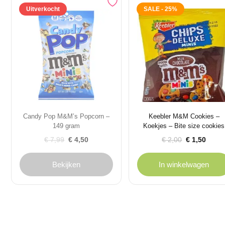
Uitverkocht
SALE - 25%
Candy Pop M&M’s Popcorn –
Keebler M&M Cookies –
149 gram
Koekjes – Bite size cookies
Oorspronkelijke
Huidige
Oorspronkelijke
Huidige
€
7,99
€
4,50
€
2,00
€
1,50
prijs
prijs
prijs
prijs
was:
is:
was:
is:
Bekijken
In winkelwagen
€ 7,99.
€ 4,50.
€ 2,00.
€ 1,50.