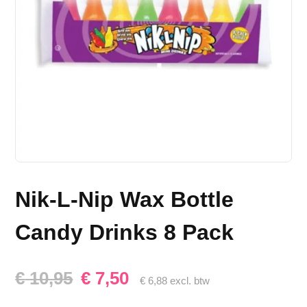
Nik-L-Nip Wax Bottle
Candy Drinks 8 Pack
Oorspronkelijke
Huidige
€
10,95
€
7,50
€
6,88
excl. btw
prijs
prijs