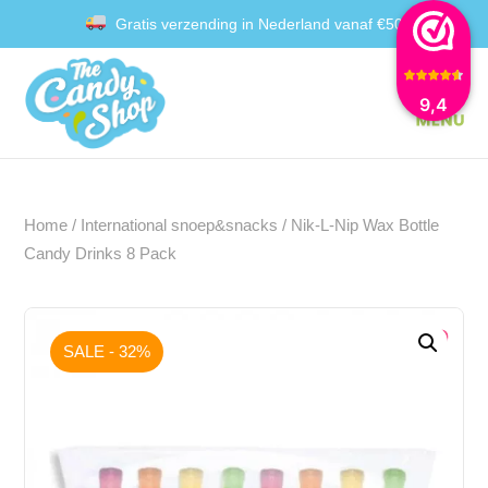
Gratis verzending in Nederland vanaf €50
Achteraf betalen met Klarna
9,4
Home
/
International snoep&snacks
/ Nik-L-Nip Wax Bottle
Candy Drinks 8 Pack
SALE - 32%