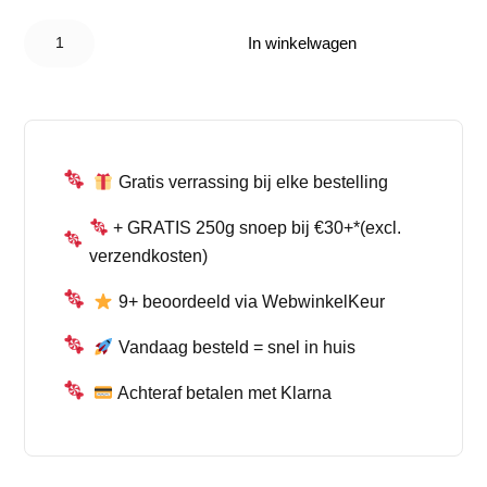
Nik-L-
was:
is:
Nip
In winkelwagen
Wax
€ 10,95.
€ 7,50.
Bottle
Candy
Drinks
8
Pack
aantal
Gratis verrassing bij elke bestelling
+ GRATIS 250g snoep bij €30+*(excl.
verzendkosten)
9+ beoordeeld via WebwinkelKeur
Vandaag besteld = snel in huis
Achteraf betalen met Klarna