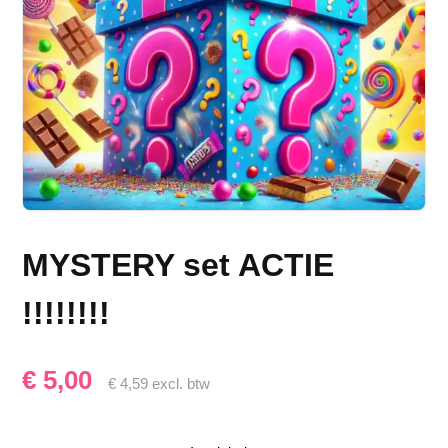
MYSTERY set ACTIE
!!!!!!!!
€
5,00
€
4,59
excl. btw