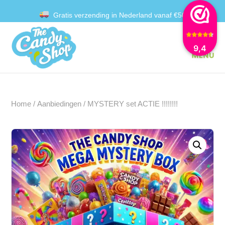
Gratis verzending in Nederland vanaf €50
Achteraf betalen met Klarna
9,4
Home
/
Aanbiedingen
/ MYSTERY set ACTIE !!!!!!!!