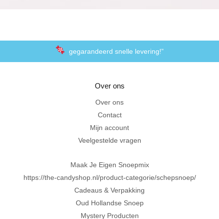
gegarandeerd snelle levering!”
“De laagste prijzen voor het lekkerste schepsnoep
Over ons
Achteraf betalen met Klarna
Over ons
Contact
Al 20 jaar in Amersfoort
Mijn account
Veelgestelde vragen
Maak Je Eigen Snoepmix
https://the-candyshop.nl/product-categorie/schepsnoep/
Cadeaus & Verpakking
Oud Hollandse Snoep
Mystery Producten