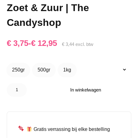
Zoet & Zuur | The
Candyshop
Prijsklasse:
€
3,75
-
€
12,95
€
3,44
excl. btw
€ 3,75
tot
250gr
500gr
1kg
250gr
500gr
1kg
€ 12,95
Watermeloen
Snoep Mix –
In winkelwagen
Zoet & Zuur |
The
Candyshop
aantal
Gratis verrassing bij elke bestelling