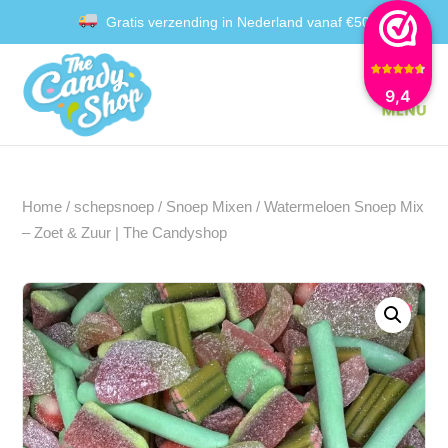
Gratis verzending in Nederland vanaf €50
Achteraf betalen met Klarna
9,4
Home
/
schepsnoep
/
Snoep Mixen
/ Watermeloen Snoep Mix
– Zoet & Zuur | The Candyshop