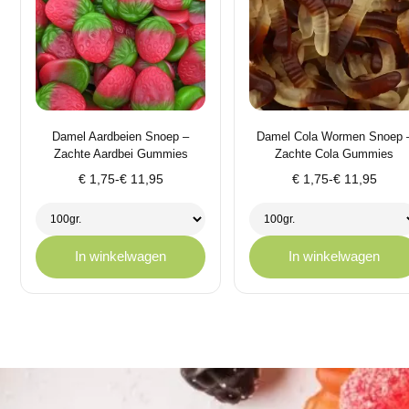
Damel Aardbeien Snoep –
Damel Cola Wormen Snoep 
Zachte Aardbei Gummies
Zachte Cola Gummies
Prijsklasse:
Prijsklasse:
€
1,75
-
€
11,95
€
1,75
-
€
11,95
€ 1,75
€ 1,75
tot
tot
€ 11,95
€ 11,95
In winkelwagen
In winkelwagen