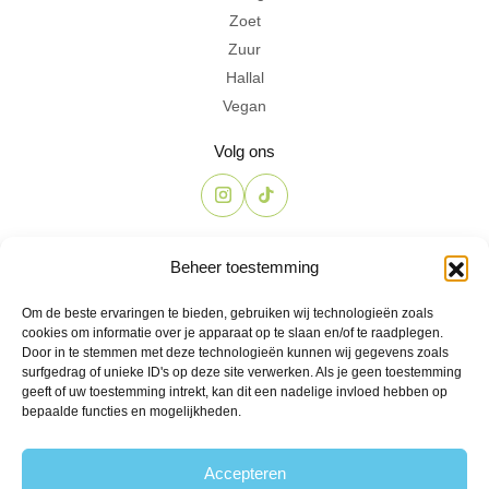
Zoet
Zuur
Hallal
Vegan
Volg ons
Contact
Beheer toestemming
The Candyshop
Om de beste ervaringen te bieden, gebruiken wij technologieën zoals
info@the-candyshop.nl
cookies om informatie over je apparaat op te slaan en/of te raadplegen.
Langestraat 106, 3811 AK, Amersfoort
Door in te stemmen met deze technologieën kunnen wij gegevens zoals
surfgedrag of unieke ID's op deze site verwerken. Als je geen toestemming
geeft of uw toestemming intrekt, kan dit een nadelige invloed hebben op
bepaalde functies en mogelijkheden.
Accepteren