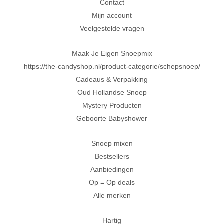
Contact
Al 20 jaar in Amersfoort
Mijn account
Veelgestelde vragen
Maak Je Eigen Snoepmix
https://the-candyshop.nl/product-categorie/schepsnoep/
Cadeaus & Verpakking
Oud Hollandse Snoep
Mystery Producten
Geboorte Babyshower
Snoep mixen
Bestsellers
Aanbiedingen
Op = Op deals
Alle merken
Hartig