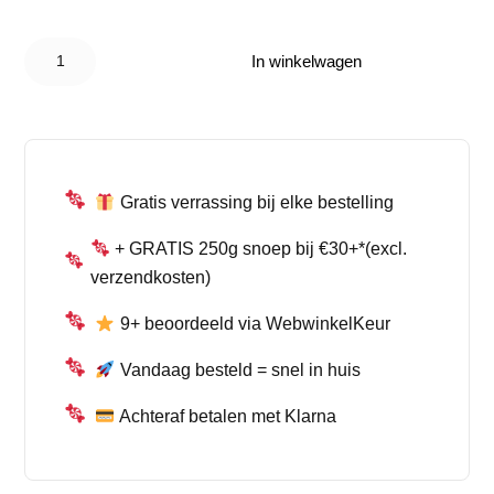
prijs
prijs
Laffy Taffy
was:
is:
Blue
In winkelwagen
Raspberry
€ 1,49.
€ 1,00.
23gr
aantal
Gratis verrassing bij elke bestelling
+ GRATIS 250g snoep bij €30+*(excl.
verzendkosten)
9+ beoordeeld via WebwinkelKeur
Vandaag besteld = snel in huis
Achteraf betalen met Klarna