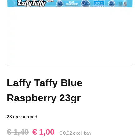
Laffy Taffy Blue
Raspberry 23gr
23 op voorraad
Oorspronkelijke
Huidige
€
1,49
€
1,00
€
0,92
excl. btw