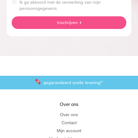
Ik ga akkoord met de verwerking van mijn
persoonsgegevens.
Inschrijven
gegarandeerd snelle levering!”
“De laagste prijzen voor het lekkerste schepsnoep
Over ons
Achteraf betalen met Klarna
Over ons
Contact
Al 20 jaar in Amersfoort
Mijn account