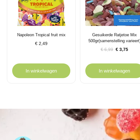
Napoleon Tropical fruit mix
Gesuikerde Ratjetoe Mix
500gr(samenstelling varieert
€
2,49
Oorspronkelijke
Huidige
€
6,99
€
3,75
prijs
prijs
was:
is:
€ 6,99.
€ 3,75.
In winkelwagen
In winkelwagen