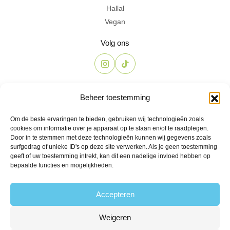
Hallal
Vegan
Volg ons
Contact
Beheer toestemming
The Candyshop
Om de beste ervaringen te bieden, gebruiken wij technologieën zoals
info@the-candyshop.nl
cookies om informatie over je apparaat op te slaan en/of te raadplegen.
Langestraat 106, 3811 AK, Amersfoort
Door in te stemmen met deze technologieën kunnen wij gegevens zoals
surfgedrag of unieke ID's op deze site verwerken. Als je geen toestemming
geeft of uw toestemming intrekt, kan dit een nadelige invloed hebben op
bepaalde functies en mogelijkheden.
Accepteren
Weigeren
© 2026 Alle rechten voorbehouden
Algemene voorwaarden