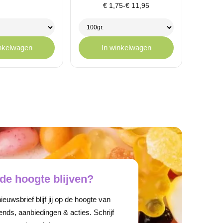
Prijsklasse:
75
€
1,75
-
€
11,95
€ 1,75
tot
,95
€ 11,95
inkelwagen
In winkelwagen
de hoogte blijven?
euwsbrief blijf jij op de hoogte van
ends, aanbiedingen & acties. Schrijf