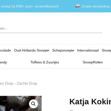
 snoep bij €30+ (excl. verzendkosten)
Gratis verzending
colade
Oud-Hollands Snoep
Schepsnoep
Internationaal
Snoe
andy
Toffees & Zuurtjes
SnoepRollen
jes Drop – Zachte Drop
Katja Koki