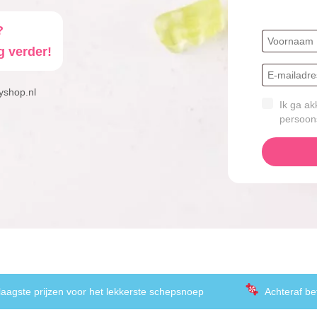
?
g verder!
yshop.nl
Ik ga ak
persoon
laagste prijzen voor het lekkerste schepsnoep
Achteraf be