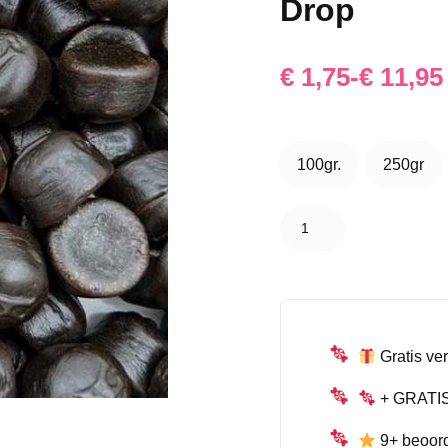
Drop
Prijsklasse:
€
1,75
-
€
11,95
€ 1,75
tot
100gr.
250gr
100gr.
250gr
€ 11,95
Katja
Kokindjes
Drop –
Zachte
Drop
aantal
Gratis ver
+ GRATIS 
9+ beoor