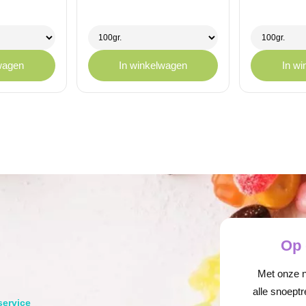
€ 1,75
€ 1,
tot
tot
€ 11,95
€ 11
wagen
In winkelwagen
In w
Op 
Met onze ni
alle snoeptr
service