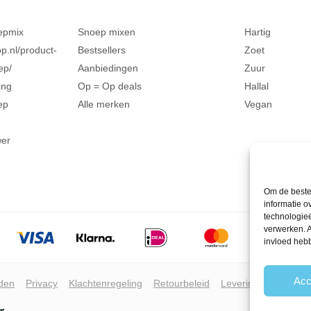
epmix
Snoep mixen
Hartig
p.nl/product-
Bestsellers
Zoet
ep/
Aanbiedingen
Zuur
ing
Op = Op deals
Hallal
ep
Alle merken
Vegan
wer
Om de beste 
informatie o
technologieë
verwerken. A
invloed heb
Acc
den
Privacy
Klachtenregeling
Retourbeleid
Leveringsvoorwaar