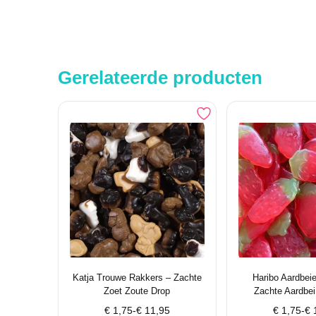
Gerelateerde producten
Katja Trouwe Rakkers – Zachte
Haribo Aardbei
Zoet Zoute Drop
Zachte Aardbe
Prijsklasse:
Prijsklass
€
1,75
-
€
11,95
€
1,75
-
€
1