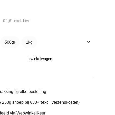
€
1,61
excl. btw
500gr
1kg
500gr
1kg
In winkelwagen
rassing bij elke bestelling
250g snoep bij €30+*(excl. verzendkosten)
deeld via WebwinkelKeur