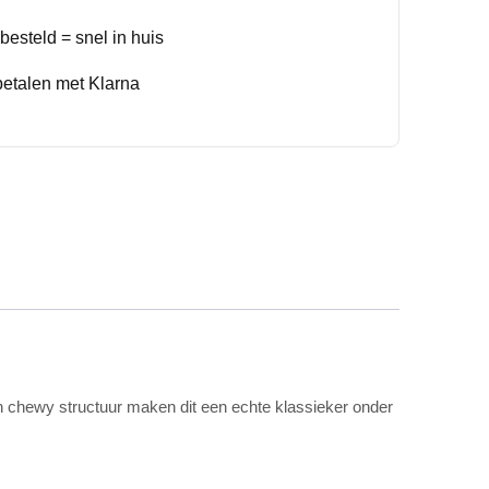
esteld = snel in huis
betalen met Klarna
n chewy structuur maken dit een echte klassieker onder