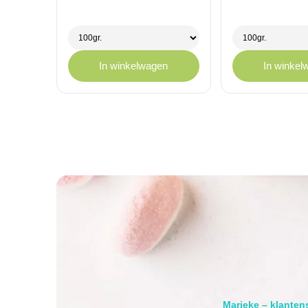
€ 1,75
€ 1,75
tot
tot
€ 11,95
€ 11,95
In winkelwagen
In winkel
Marieke – klanten