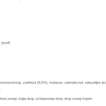
jezelf.
ructosestroop, zoethout (8,5%), melasse, salmiakzout, natuurlijke aro
.
ethout snoep, katja drop, schepsnoep drop, drop snoep kopen