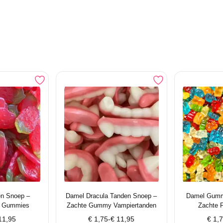
en Snoep –
Damel Dracula Tanden Snoep –
Damel Gumm
i Gummies
Zachte Gummy Vampiertanden
Zachte 
e:
Prijsklasse:
Prijs
1,95
€
1,75
-
€
11,95
€
1,