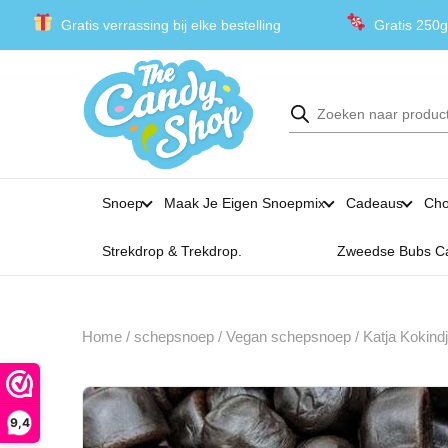
Gratis verrassing bij elke bestelling
Gratis 250g
Producten
zoeken
Snoep
Maak Je Eigen Snoepmix
Cadeaus
Cho
Strekdrop & Trekdrop.
Zweedse Bubs C
Home
/
schepsnoep
/
Vegan schepsnoep
/ Katja Kokind
9,4