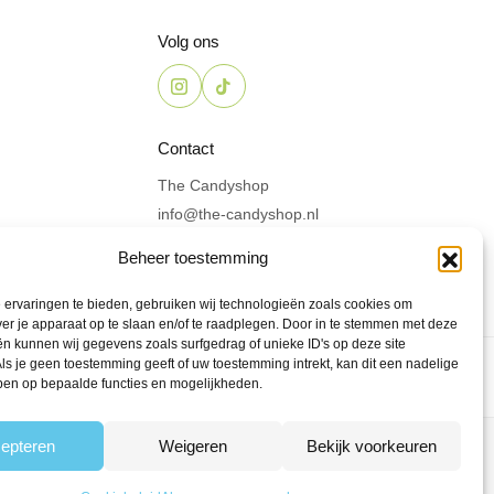
Volg ons
Contact
The Candyshop
info@the-candyshop.nl
Langestraat 106, 3811 AK,
Beheer toestemming
Amersfoort
ervaringen te bieden, gebruiken wij technologieën zoals cookies om
ver je apparaat op te slaan en/of te raadplegen. Door in te stemmen met deze
n kunnen wij gegevens zoals surfgedrag of unieke ID's op deze site
ls je geen toestemming geeft of uw toestemming intrekt, kan dit een nadelige
ben op bepaalde functies en mogelijkheden.
epteren
Weigeren
Bekijk voorkeuren
den
Powered by Fyrst