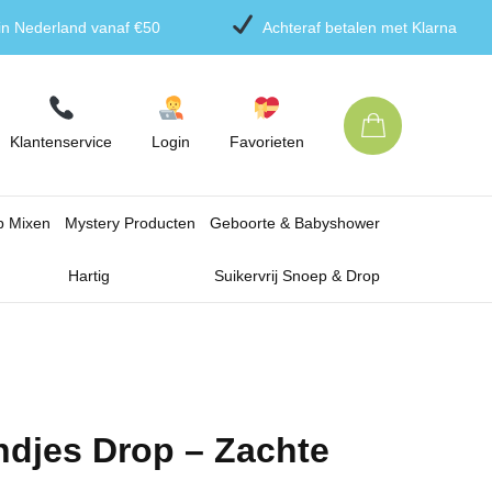
 in Nederland vanaf €50
Achteraf betalen met Klarna
Klantenservice
Login
Favorieten
p Mixen
Mystery Producten
Geboorte & Babyshower
Hartig
Suikervrij Snoep & Drop
ndjes Drop – Zachte