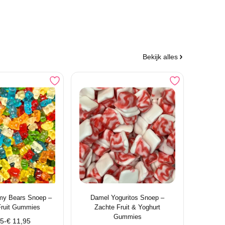
Bekijk alles
y Bears Snoep –
Damel Yoguritos Snoep –
Fruit Gummies
Zachte Fruit & Yoghurt
Gummies
klasse:
75
-
€
11,95