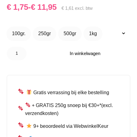
Prijsklasse:
€
1,75
-
€
11,95
€
1,61
excl. btw
€ 1,75
tot
100gr.
250gr
500gr
1kg
100gr.
250gr
500gr
1kg
€ 11,95
Katja
Katjesdrop
In winkelwagen
– Stevige
Drop
aantal
Gratis verrassing bij elke bestelling
+ GRATIS 250g snoep bij €30+*(excl.
verzendkosten)
9+ beoordeeld via WebwinkelKeur