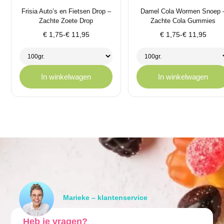
Frisia Auto’s en Fietsen Drop –
Damel Cola Wormen Snoep 
Zachte Zoete Drop
Zachte Cola Gummies
Prijsklasse:
Prijsklasse:
€
1,75
-
€
11,95
€
1,75
-
€
11,95
€ 1,75
€ 1,75
tot
tot
€ 11,95
€ 11,95
In winkelwagen
In winkelwagen
Marieke – klantenservice
Heb je vragen?