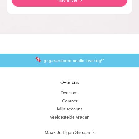
Inschrijven
gegarandeerd snelle levering!”
“De laagste prijzen voor het lekkerste schepsnoep
Over ons
Achteraf betalen met Klarna
Over ons
Contact
Al 20 jaar in Amersfoort
Mijn account
Veelgestelde vragen
Maak Je Eigen Snoepmix