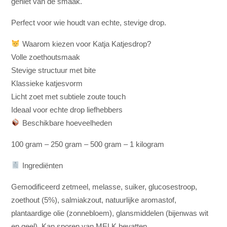
geniet van de smaak.
Perfect voor wie houdt van echte, stevige drop.
Waarom kiezen voor Katja Katjesdrop?
Volle zoethoutsmaak
Stevige structuur met bite
Klassieke katjesvorm
Licht zoet met subtiele zoute touch
Ideaal voor echte drop liefhebbers
Beschikbare hoeveelheden
100 gram – 250 gram – 500 gram – 1 kilogram
Ingrediënten
Gemodificeerd zetmeel, melasse, suiker, glucosestroop,
zoethout (5%), salmiakzout, natuurlijke aromastof,
plantaardige olie (zonnebloem), glansmiddelen (bijenwas wit
en geel). Kan sporen van MELK bevatten.