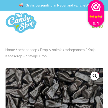
Gratis verzending in Nederland vanaf €50
Achteraf betalen met Klarna
9,4
Home
/
schepsnoep
/
Drop & salmiak schepsnoep
/ Katja
Katjesdrop – Stevige Drop