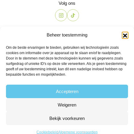
Volg ons
Contact
Beheer toestemming
The Candyshop
Om de beste ervaringen te bieden, gebruiken wij technologieën zoals
info@the-candyshop.nl
cookies om informatie over je apparaat op te slaan en/of te raadplegen.
Langestraat 106, 3811 AK, Amersfoort
Door in te stemmen met deze technologieën kunnen wij gegevens zoals
surfgedrag of unieke ID's op deze site verwerken. Als je geen toestemming
geeft of uw toestemming intrekt, kan dit een nadelige invloed hebben op
bepaalde functies en mogelijkheden.
Accepteren
Weigeren
© 2026 Alle rechten voorbehouden
Algemene voorwaarden
Privacy
Klachtenregeling
Retourbeleid
Bekijk voorkeuren
Leveringsvoorwaarden
Powered by Fyrst
9,4/10 gebaseerd op 206 reviews
Cookiebeleid
Algemene voorwaarden