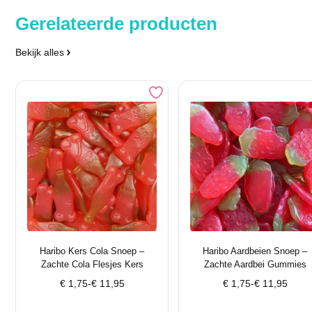
Gerelateerde producten
Bekijk alles
Haribo Kers Cola Snoep –
Haribo Aardbeien Snoep –
Zachte Cola Flesjes Kers
Zachte Aardbei Gummies
Prijsklasse:
Prijsklasse:
€
1,75
-
€
11,95
€
1,75
-
€
11,95
€ 1,75
€ 1,75
tot
tot