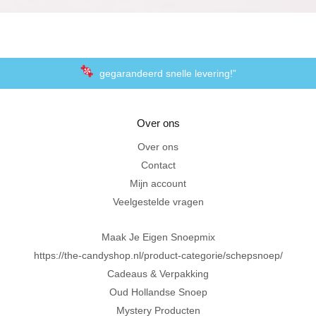
gegarandeerd snelle levering!”
“De laagste prijzen voor het lekkerste schepsnoep
Over ons
Achteraf betalen met Klarna
Over ons
Contact
Al 20 jaar in Amersfoort
Mijn account
Veelgestelde vragen
Maak Je Eigen Snoepmix
https://the-candyshop.nl/product-categorie/schepsnoep/
Cadeaus & Verpakking
Oud Hollandse Snoep
Mystery Producten