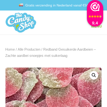
Gratis verzending in Nederland vanaf €50
Achteraf betalen met Klarna
9,4
Home
/
Alle Producten
/ Redband Gesuikerde Aardbeien –
Zachte aardbei snoepjes met suikerlaag