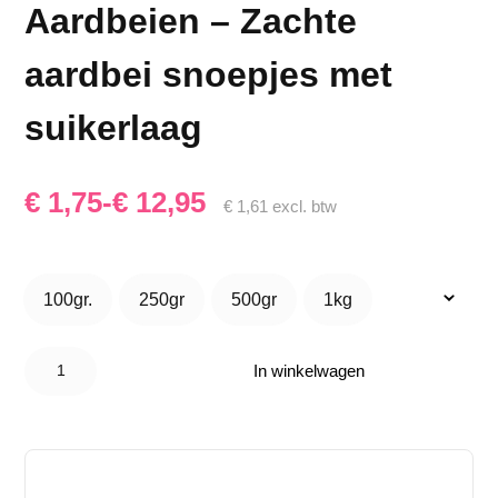
Aardbeien – Zachte
aardbei snoepjes met
suikerlaag
Prijsklasse:
€
1,75
-
€
12,95
€
1,61
excl. btw
€ 1,75
tot
100gr.
250gr
500gr
1kg
100gr.
250gr
500gr
1kg
€ 12,95
Redband
Gesuikerde
In winkelwagen
Aardbeien
– Zachte
aardbei
snoepjes
met
suikerlaag
aantal