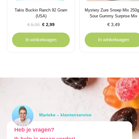
Takis Buckin Ranch 92 Gram
Mystery Zure Snoep Mix 250g
(USA)
Sour Gummy Surprise Mix
Oorspronkelijke
Huidige
€
5,00
€
2,99
€
3,49
prijs
prijs
was:
is:
In winkelwagen
In winkelwagen
€ 5,00.
€ 2,99.
Marieke – klantenservice
Heb je vragen?
Ik help je graag verder!