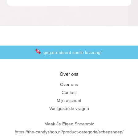
gegarandeerd snelle levering!”
“De laagste prijzen voor het lekkerste schepsnoep
Over ons
Achteraf betalen met Klarna
Over ons
Contact
Al 20 jaar in Amersfoort
Mijn account
Veelgestelde vragen
Maak Je Eigen Snoepmix
https://the-candyshop.nl/product-categorie/schepsnoep/