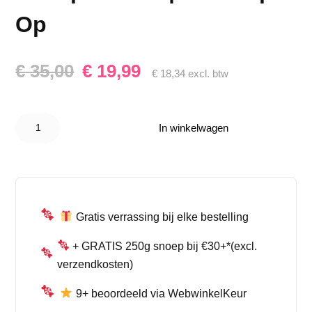
Op
Oorspronkelijke
Huidige
€
35,00
€
19,99
€
18,34
excl. btw
prijs
prijs
Frisia XXL
was:
is:
Bubblegum
In winkelwagen
Flessen 3kg
€ 35,00.
€ 19,99.
– Grote
Snoepflessen
| Actie Op =
Op aantal
Gratis verrassing bij elke bestelling
+ GRATIS 250g snoep bij €30+*(excl.
verzendkosten)
9+ beoordeeld via WebwinkelKeur