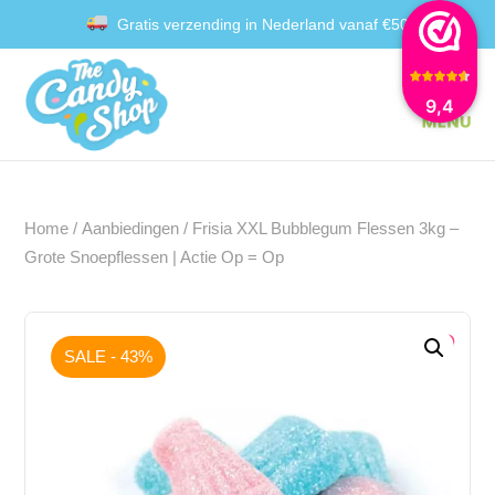
Gratis verzending in Nederland vanaf €50
Achteraf betalen met Klarna
9,4
Home
/
Aanbiedingen
/ Frisia XXL Bubblegum Flessen 3kg –
Grote Snoepflessen | Actie Op = Op
SALE - 43%