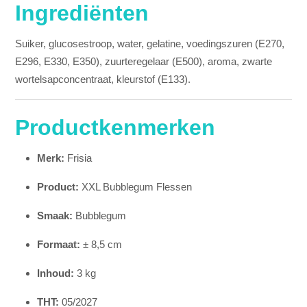
Ingrediënten
Suiker, glucosestroop, water, gelatine, voedingszuren (E270,
E296, E330, E350), zuurteregelaar (E500), aroma, zwarte
wortelsapconcentraat, kleurstof (E133).
Productkenmerken
Merk:
Frisia
Product:
XXL Bubblegum Flessen
Smaak:
Bubblegum
Formaat:
± 8,5 cm
Inhoud:
3 kg
THT:
05/2027