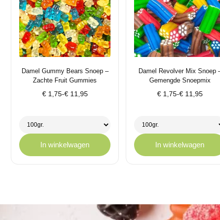
Damel Gummy Bears Snoep –
Damel Revolver Mix Snoep 
Zachte Fruit Gummies
Gemengde Snoepmix
Prijsklasse:
Prijsklasse:
€
1,75
-
€
11,95
€
1,75
-
€
11,95
€ 1,75
€ 1,75
tot
tot
€ 11,95
€ 11,95
In winkelwagen
In winkelwagen