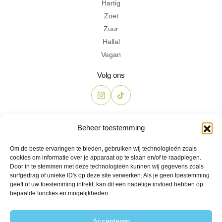
Hartig
Zoet
Zuur
Hallal
Vegan
Volg ons
Contact
Beheer toestemming
The Candyshop
Om de beste ervaringen te bieden, gebruiken wij technologieën zoals
info@the-candyshop.nl
cookies om informatie over je apparaat op te slaan en/of te raadplegen.
Langestraat 106, 3811 AK, Amersfoort
Door in te stemmen met deze technologieën kunnen wij gegevens zoals
surfgedrag of unieke ID's op deze site verwerken. Als je geen toestemming
geeft of uw toestemming intrekt, kan dit een nadelige invloed hebben op
bepaalde functies en mogelijkheden.
Accepteren