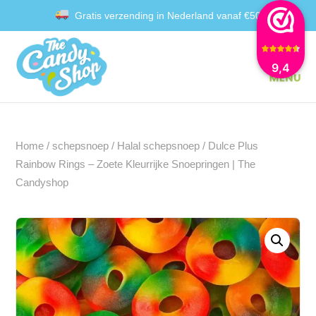
Gratis verzending in Nederland vanaf €50
Achteraf betalen met Klarna
9,4
Home
/
schepsnoep
/
Halal schepsnoep
/ Dulce Plus
Rainbow Rings – Zoete Kleurrijke Snoepringen | The
Candyshop