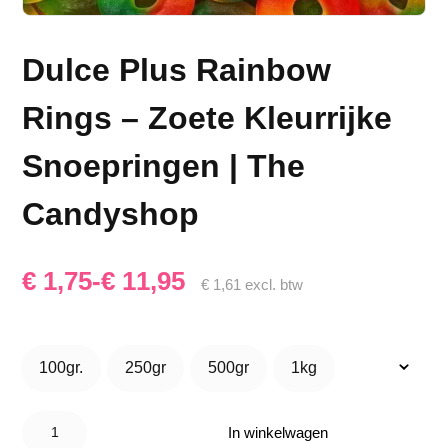
Dulce Plus Rainbow
Rings – Zoete Kleurrijke
Snoepringen | The
Candyshop
Prijsklasse:
€
1,75
-
€
11,95
€
1,61
excl. btw
€ 1,75
tot
100gr.
250gr
500gr
1kg
100gr.
250gr
500gr
1kg
€ 11,95
Dulce Plus
Rainbow
In winkelwagen
Rings –