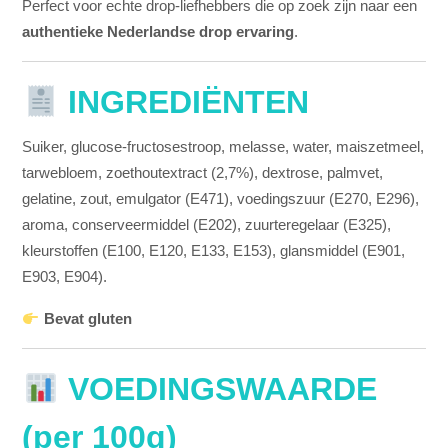
Perfect voor echte drop-liefhebbers die op zoek zijn naar een
authentieke Nederlandse drop ervaring
.
INGREDIËNTEN
Suiker, glucose-fructosestroop, melasse, water, maiszetmeel,
tarwebloem, zoethoutextract (2,7%), dextrose, palmvet,
gelatine, zout, emulgator (E471), voedingszuur (E270, E296),
aroma, conserveermiddel (E202), zuurteregelaar (E325),
kleurstoffen (E100, E120, E133, E153), glansmiddel (E901,
E903, E904).
Bevat gluten
VOEDINGSWAARDE
(per 100g)