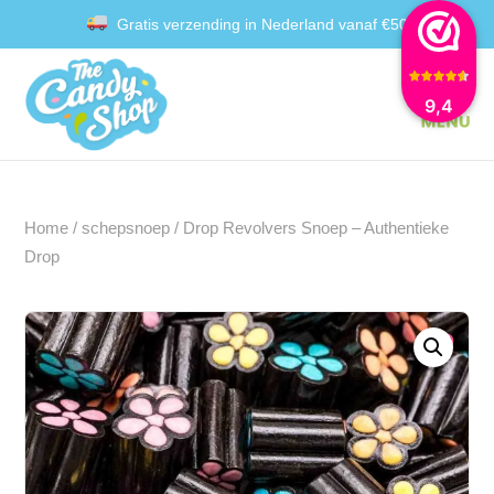
Gratis verzending in Nederland vanaf €50
Achteraf betalen met Klarna
9,4
Home
/
schepsnoep
/ Drop Revolvers Snoep – Authentieke
Drop