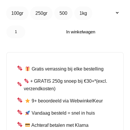
tot
100gr
250gr
500
1kg
100gr
250gr
500
1kg
€ 11,95
Drop
Revolvers
In winkelwagen
Snoep –
Authentieke
Drop aantal
Gratis verrassing bij elke bestelling
+ GRATIS 250g snoep bij €30+*(excl.
verzendkosten)
9+ beoordeeld via WebwinkelKeur
Vandaag besteld = snel in huis
Achteraf betalen met Klarna