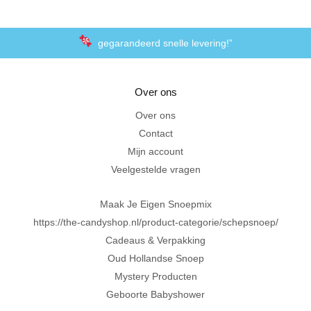
gegarandeerd snelle levering!”
“De laagste prijzen voor het lekkerste schepsnoep
Over ons
Achteraf betalen met Klarna
Over ons
Contact
Al 20 jaar in Amersfoort
Mijn account
Veelgestelde vragen
Maak Je Eigen Snoepmix
https://the-candyshop.nl/product-categorie/schepsnoep/
Cadeaus & Verpakking
Oud Hollandse Snoep
Mystery Producten
Geboorte Babyshower