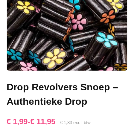
Drop Revolvers Snoep –
Authentieke Drop
Prijsklasse:
€
1,99
-
€
11,95
€
1,83
excl. btw
€ 1,99