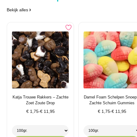
Bekijk alles
Katja Trouwe Rakkers – Zachte
Damel Foam Schelpen Snoep
Zoet Zoute Drop
Zachte Schuim Gummies
Prijsklasse:
Prijsklasse:
€
1,75
-
€
11,95
€
1,75
-
€
11,95
€ 1,75
€ 1,75
tot
tot
€ 11,95
€ 11,95