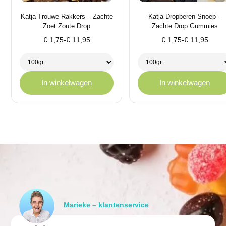
Katja Trouwe Rakkers – Zachte
Katja Dropberen Snoep –
Zoet Zoute Drop
Zachte Drop Gummies
Prijsklasse:
Prijsklasse:
€
1,75
-
€
11,95
€
1,75
-
€
11,95
€ 1,75
€ 1,75
tot
tot
€ 11,95
€ 11,95
In winkelwagen
In winkelwagen
Marieke – klantenservice