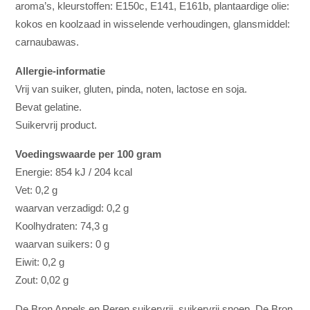
aroma’s, kleurstoffen: E150c, E141, E161b, plantaardige olie:
kokos en koolzaad in wisselende verhoudingen, glansmiddel:
carnaubawas.
Allergie-informatie
Vrij van suiker, gluten, pinda, noten, lactose en soja.
Bevat gelatine.
Suikervrij product.
Voedingswaarde per 100 gram
Energie: 854 kJ / 204 kcal
Vet: 0,2 g
waarvan verzadigd: 0,2 g
Koolhydraten: 74,3 g
waarvan suikers: 0 g
Eiwit: 0,2 g
Zout: 0,02 g
De Bron Appels en Peren suikervrij, suikervrij snoep, De Bron