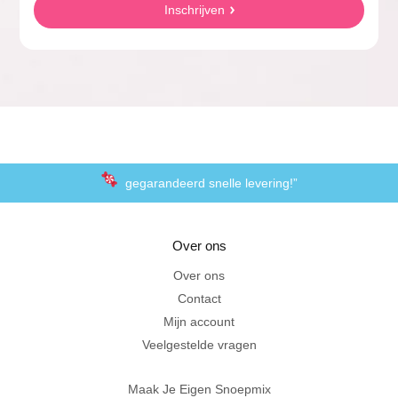
Inschrijven
gegarandeerd snelle levering!”
“De laagste prijzen voor het lekkerste schepsnoep
Over ons
Achteraf betalen met Klarna
Over ons
Contact
Al 20 jaar in Amersfoort
Mijn account
Veelgestelde vragen
Maak Je Eigen Snoepmix