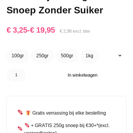
Snoep Zonder Suiker
Prijsklasse:
€
3,25
-
€
19,95
€
2,98
excl. btw
€ 3,25
tot
100gr
250gr
500gr
1kg
100gr
250gr
500gr
1kg
€ 19,95
De Bron
Appels &
In winkelwagen
Peren
Suikervrij
–
Fruitgum
Snoep
Zonder
Suiker
aantal
Gratis verrassing bij elke bestelling
+ GRATIS 250g snoep bij €30+*(excl.