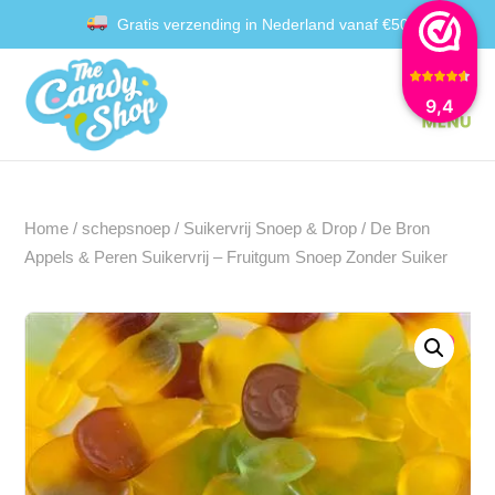
Gratis verzending in Nederland vanaf €50
Achteraf betalen met Klarna
9,4
Home
/
schepsnoep
/
Suikervrij Snoep & Drop
/ De Bron
Appels & Peren Suikervrij – Fruitgum Snoep Zonder Suiker