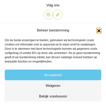
Volg ons
Contact
Beheer toestemming
The Candyshop
Om de beste ervaringen te bieden, gebruiken wij technologieën zoals
info@the-candyshop.nl
cookies om informatie over je apparaat op te slaan en/of te raadplegen.
Langestraat 106, 3811 AK, Amersfoort
Door in te stemmen met deze technologieën kunnen wij gegevens zoals
surfgedrag of unieke ID's op deze site verwerken. Als je geen toestemming
geeft of uw toestemming intrekt, kan dit een nadelige invloed hebben op
bepaalde functies en mogelijkheden.
Accepteren
Weigeren
© 2026 Alle rechten voorbehouden
Algemene voorwaarden
Privacy
Klachtenregeling
Retourbeleid
Bekijk voorkeuren
Leveringsvoorwaarden
Powered by Fyrst