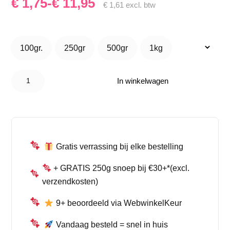
Prijsklasse:
€
1,75
-
€
11,95
€
1,61
excl. btw
€ 1,75
tot
100gr.
250gr
500gr
1kg
100gr.
250gr
500gr
1kg
€ 11,95
Haribo
Cola
In winkelwagen
Flesjes –
Klassieke
Cola
Snoepjes
met
aantal
Gratis verrassing bij elke bestelling
+ GRATIS 250g snoep bij €30+*(excl.
verzendkosten)
9+ beoordeeld via WebwinkelKeur
Vandaag besteld = snel in huis