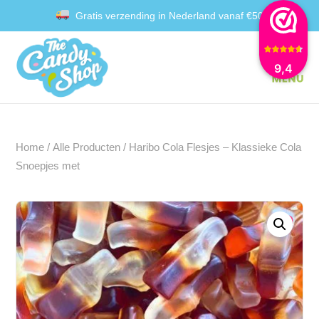
Gratis verzending in Nederland vanaf €50
Achteraf betalen met Klarna
9,4
Home
/
Alle Producten
/ Haribo Cola Flesjes – Klassieke Cola
Snoepjes met