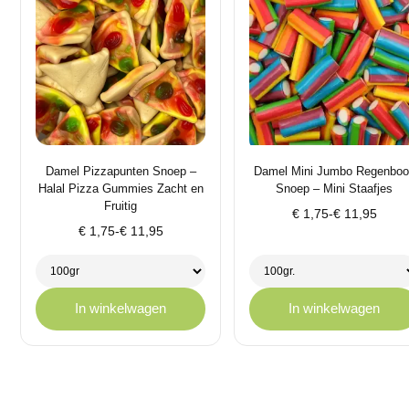
Damel Pizzapunten Snoep –
Damel Mini Jumbo Regenbo
Halal Pizza Gummies Zacht en
Snoep – Mini Staafjes
Fruitig
Prijsklasse:
€
1,75
-
€
11,95
Prijsklasse:
€
1,75
-
€
11,95
€ 1,75
€ 1,75
tot
tot
€ 11,95
€ 11,95
In winkelwagen
In winkelwagen