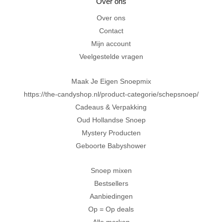
Over ons
Achteraf betalen met Klarna
Over ons
Contact
Al 20 jaar in Amersfoort
Mijn account
Veelgestelde vragen
Maak Je Eigen Snoepmix
https://the-candyshop.nl/product-categorie/schepsnoep/
Cadeaus & Verpakking
Oud Hollandse Snoep
Mystery Producten
Geboorte Babyshower
Snoep mixen
Bestsellers
Aanbiedingen
Op = Op deals
Alle merken