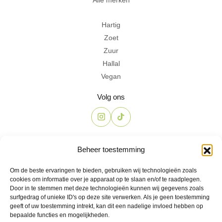
Hartig
Zoet
Zuur
Hallal
Vegan
Volg ons
Contact
Beheer toestemming
The Candyshop
Om de beste ervaringen te bieden, gebruiken wij technologieën zoals
info@the-candyshop.nl
cookies om informatie over je apparaat op te slaan en/of te raadplegen.
Langestraat 106, 3811 AK, Amersfoort
Door in te stemmen met deze technologieën kunnen wij gegevens zoals
surfgedrag of unieke ID's op deze site verwerken. Als je geen toestemming
geeft of uw toestemming intrekt, kan dit een nadelige invloed hebben op
bepaalde functies en mogelijkheden.