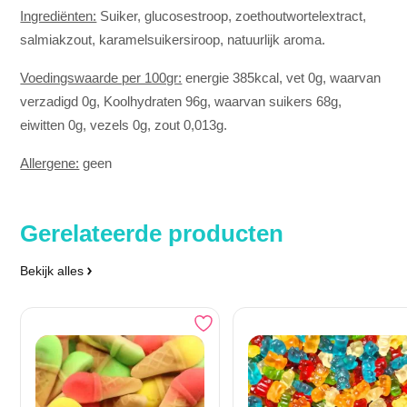
Ingrediënten:
Suiker, glucosestroop, zoethoutwortelextract,
salmiakzout, karamelsuikersiroop, natuurlijk aroma.
Voedingswaarde per 100gr:
energie 385kcal, vet 0g, waarvan
verzadigd 0g, Koolhydraten 96g, waarvan suikers 68g,
eiwitten 0g, vezels 0g, zout 0,013g.
Allergene:
geen
Gerelateerde producten
Bekijk alles