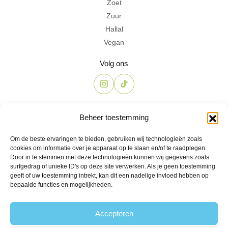
Zoet
Zuur
Hallal
Vegan
Volg ons
Contact
Beheer toestemming
The Candyshop
Om de beste ervaringen te bieden, gebruiken wij technologieën zoals
info@the-candyshop.nl
cookies om informatie over je apparaat op te slaan en/of te raadplegen.
Langestraat 106, 3811 AK, Amersfoort
Door in te stemmen met deze technologieën kunnen wij gegevens zoals
surfgedrag of unieke ID's op deze site verwerken. Als je geen toestemming
geeft of uw toestemming intrekt, kan dit een nadelige invloed hebben op
bepaalde functies en mogelijkheden.
Accepteren