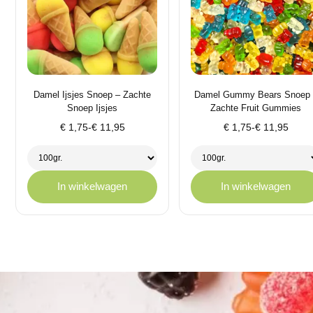
Damel Ijsjes Snoep – Zachte
Damel Gummy Bears Snoep 
Snoep Ijsjes
Zachte Fruit Gummies
Prijsklasse:
Prijsklasse:
€
1,75
-
€
11,95
€
1,75
-
€
11,95
€ 1,75
€ 1,75
tot
tot
€ 11,95
€ 11,95
In winkelwagen
In winkelwagen