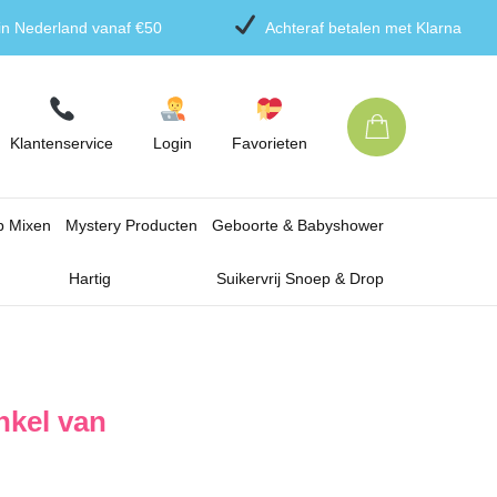
 in Nederland vanaf €50
Achteraf betalen met Klarna
Klantenservice
Login
Favorieten
p Mixen
Mystery Producten
Geboorte & Babyshower
Hartig
Suikervrij Snoep & Drop
kel van