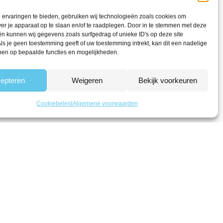
ervaringen te bieden, gebruiken wij technologieën zoals cookies om
ver je apparaat op te slaan en/of te raadplegen. Door in te stemmen met deze
n kunnen wij gegevens zoals surfgedrag of unieke ID's op deze site
ls je geen toestemming geeft of uw toestemming intrekt, kan dit een nadelige
ben op bepaalde functies en mogelijkheden.
epteren
Weigeren
Bekijk voorkeuren
Cookiebeleid
Algemene voorwaarden
talen met Klarna
Al 20 jaar in Amersfoort
Volg ons