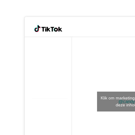
Klik om marketing
@candy
deze inho