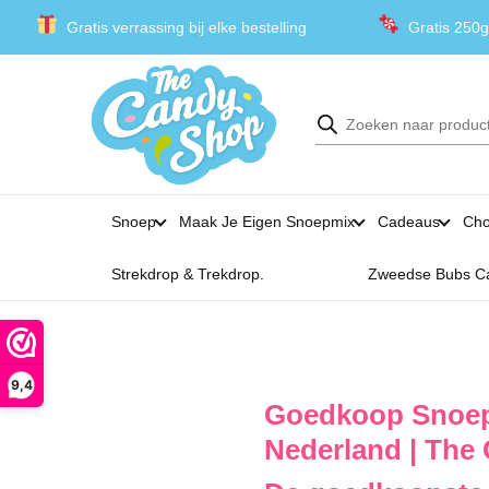
Gratis verrassing bij elke bestelling
Gratis 250g
Producten
zoeken
Snoep
Maak Je Eigen Snoepmix
Cadeaus
Cho
Strekdrop & Trekdrop.
Zweedse Bubs C
9,4
Goedkoop Snoep
Nederland | The