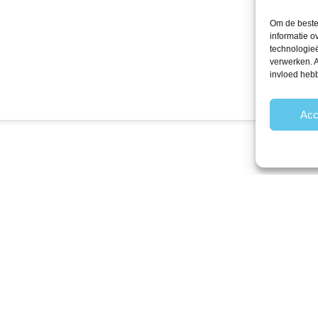
Om de beste 
informatie o
technologieë
verwerken. A
invloed heb
Acc
laagste prijzen voor het lekkerste schepsnoep
Achteraf be
epmix
Snoep mixen
Hartig
p.nl/product-
Bestsellers
Zoet
ep/
Aanbiedingen
Zuur
ing
Op = Op deals
Hallal