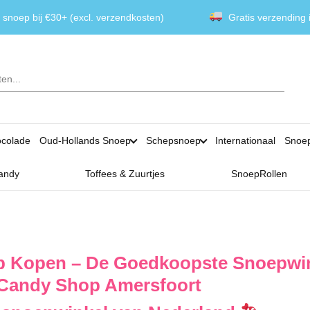
 snoep bij €30+ (excl. verzendkosten)
Gratis verzending
colade
Oud-Hollands Snoep
Schepsnoep
Internationaal
Snoe
andy
Toffees & Zuurtjes
SnoepRollen
 Kopen – De Goedkoopste Snoepwin
 Candy Shop Amersfoort