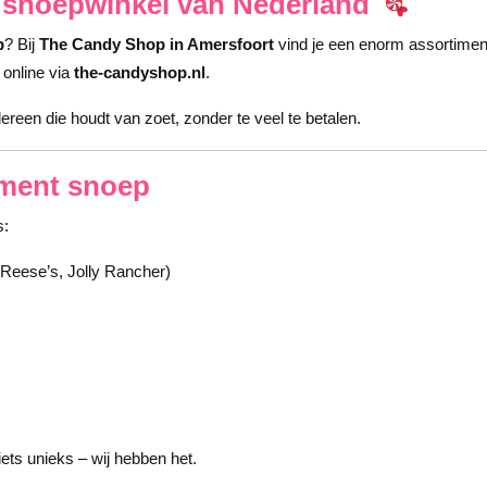
 snoepwinkel van Nederland
p
? Bij
The Candy Shop in Amersfoort
vind je een enorm assortime
 online via
the-candyshop.nl
.
ereen die houdt van zoet, zonder te veel te betalen.
iment snoep
s:
Reese’s, Jolly Rancher)
iets unieks – wij hebben het.