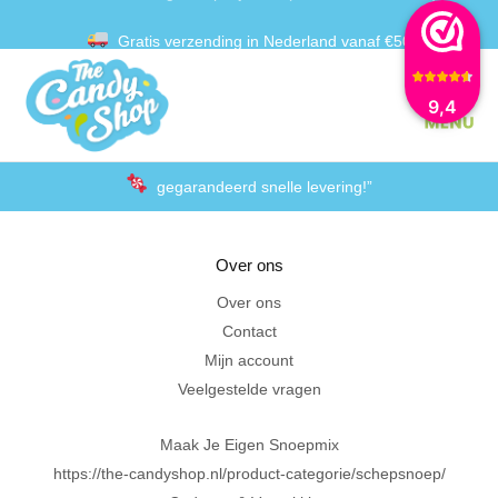
Gratis verzending in Nederland vanaf €50
Achteraf betalen met Klarna
9,4
gegarandeerd snelle levering!”
“De laagste prijzen voor het lekkerste schepsnoep
Over ons
Achteraf betalen met Klarna
Over ons
Contact
Al 20 jaar in Amersfoort
Mijn account
Veelgestelde vragen
Maak Je Eigen Snoepmix
https://the-candyshop.nl/product-categorie/schepsnoep/