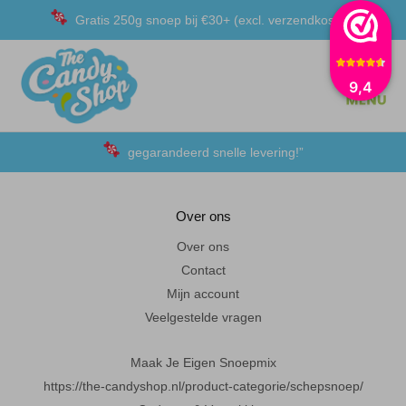
Gratis 250g snoep bij €30+ (excl. verzendkosten)
Gratis verzending in Nederland vanaf €50
9,4
Achteraf betalen met Klarna
gegarandeerd snelle levering!”
“De laagste prijzen voor het lekkerste schepsnoep
Over ons
Achteraf betalen met Klarna
Over ons
Contact
Al 20 jaar in Amersfoort
Mijn account
Veelgestelde vragen
Maak Je Eigen Snoepmix
https://the-candyshop.nl/product-categorie/schepsnoep/